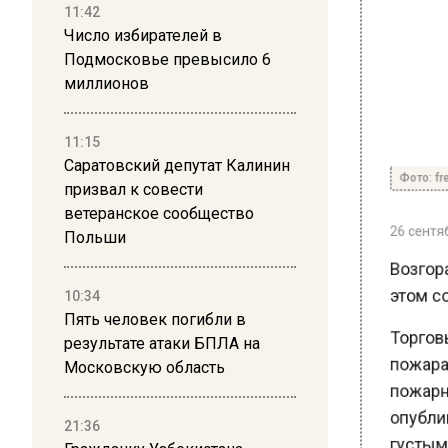
11:42
Число избирателей в
Подмосковье превысило 6
миллионов
11:15
Фото: free
Саратовский депутат Калинин
призвал к совести
26 сентябр
ветеранское сообщество
Польши
Возгора
этом со
10:34
Пять человек погибли в
Торговы
результате атаки БПЛА на
пожара 
Московскую область
пожарны
опублик
21:36
густым 