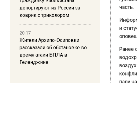
Гражданку Узбекистана
часть.
депортируют из России за
коврик с триколором
Информа
и стату
20:17
оповещ
Жители Архипо-Осиповки
рассказали об обстановке во
Ранее с
время атаки БПЛА в
водохра
Геленджике
воздух. 
конфлик
пару час
стрелявш
На кадр
среди д
людей. Е
Ранее р