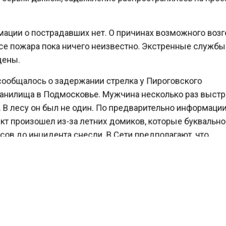
ции о пострадавших нет. О причинах возможного во
се пожара пока ничего неизвестно. Экстренные служ
ены.
ообщалось о задержании стрелка у Пироговского
нилища в Подмосковье. Мужчина несколько раз выст
В лесу он был не один. По предварительно информаци
т произошел из-за летних домиков, которые буквальн
ов до инцидента снесли. В Сети предполагают, что
ий – хозяин одного из этих строений.
ах видео, опубликованном в телеграм-канале, мужчин
еревьев с пистолетом. Он не реагирует на окружающи
го снимают на телефон.
едакция Вести Московского региона
сообщала
, что 