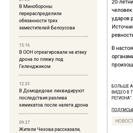
20-летн
В Минобороны
человек
перераспределили
ударов 
обязанности трех
Источни
заместителей Белоусова
ревность
15:16
В насто
В ООН отреагировали на атаку
органам
дрона по пляжу под
произош
Геленджиком
12:33
БОЛЬШЕ А
В Домодедове ликвидируют
ВИДЕО В 
последствия разлива
РЕГИОНА".
химикатов после налета дрона
ПОДПИСЫВ
НОВОС
09:27
Жители Чехова рассказали,