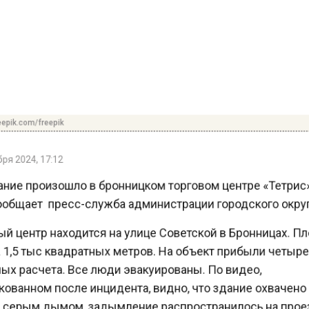
pik.com/freepik
я 2024, 17:12
ние произошло в бронницком торговом центре «Тетрис
общает пресс-служба администрации городского окру
й центр находится на улице Советской в Бронницах.
1,5 тыс квадратных метров. На объект прибыли четы
х расчета. Все люди эвакуированы. По видео,
ованном после инцидента, видно, что здание охвачен
серым дымом, задымление распространилось на пр