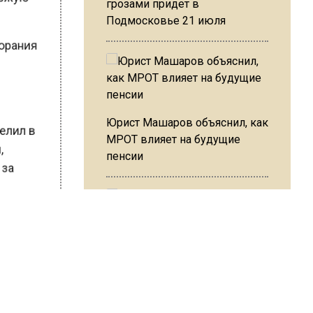
грозами придет в
Подмосковье 21 июля
згорания
бы
Юрист Машаров объяснил, как
релил в
МРОТ влияет на будущие
и,
пенсии
о за
а идет
х его
МЧС предупредило об
опасности купания при
в Москве
перепаде температуры в 10