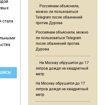
одой
жевых
я стала
Россиянам объяснили, можно
ельными
ли пользоваться Telegram
после обвинений против
ьства
Дурова
ШИСЬ!
На Москву обрушится до 17
литров дождя на квадратный
метр