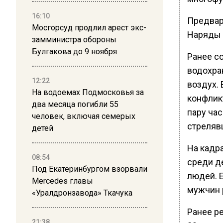
16:10
Предвари
Мосгорсуд продлил арест экс-
Наряды 
замминистра обороны
Булгакова до 9 ноября
Ранее с
водохра
12:22
воздух. 
На водоемах Подмосковья за
конфлик
два месяца погибли 55
пару час
человек, включая семерых
стрелявш
детей
На кадр
08:54
среди д
Под Екатеринбургом взорвали
людей. 
Mercedes главы
мужчин 
«Уралдронзавода» Ткачука
Ранее р
21:38