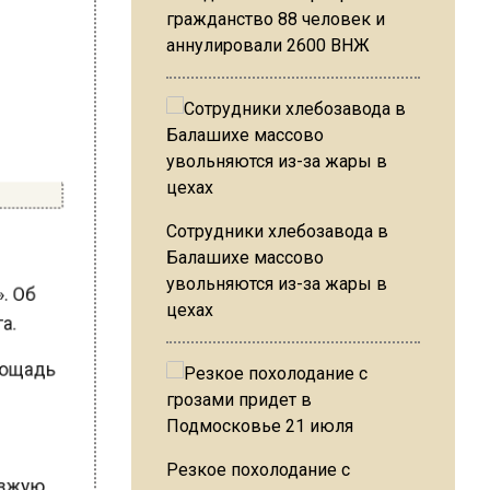
гражданство 88 человек и
аннулировали 2600 ВНЖ
Сотрудники хлебозавода в
Балашихе массово
». Об
увольняются из-за жары в
га.
цехах
 Площадь
ре
о
Резкое похолодание с
оезжую