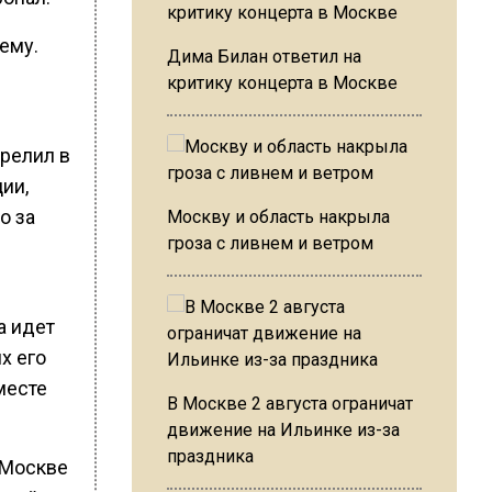
ему.
Дима Билан ответил на
критику концерта в Москве
релил в
ии,
о за
Москву и область накрыла
гроза с ливнем и ветром
а идет
х его
месте
В Москве 2 августа ограничат
движение на Ильинке из-за
праздника
в Москве