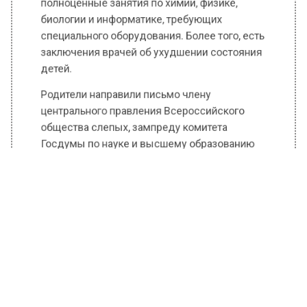
биологии и информатике, требующих
специального оборудования. Более того, есть
заключения врачей об ухудшении состояния
детей.
Родители направили письмо члену
центрального правления Всероссийского
общества слепых, зампреду комитета
Госдумы по науке и высшему образованию
Олегу Смолину.
Директор школы №1529 Марина Соловьева
ответила на запрос «Ленты.ру». По ее словам,
детей перевели из-за ветхости прежнего
здания. Директор объяснила, что для новых
учеников выделили классы на первом и
втором этаже из соображений доступности