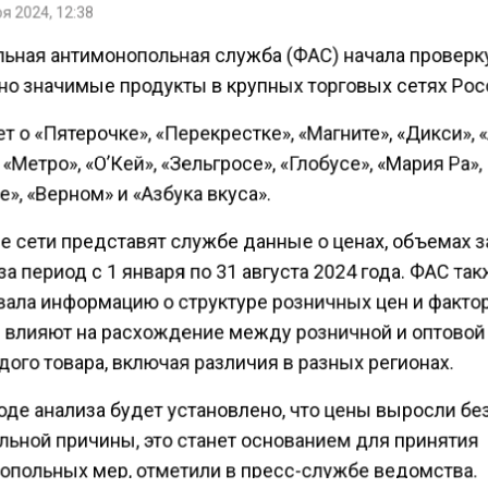
я 2024, 12:38
ьная антимонопольная служба (ФАС) начала проверку
но значимые продукты в крупных торговых сетях Рос
т о «Пятерочке», «Перекрестке», «Магните», «Дикси», 
 «Метро», «О’Кей», «Зельгросе», «Глобусе», «Мария Ра»,
», «Верном» и «Азбука вкуса».
е сети представят службе данные о ценах, объемах з
а период с 1 января по 31 августа 2024 года. ФАС та
вала информацию о структуре розничных цен и фактор
 влияют на расхождение между розничной и оптовой
ого товара, включая различия в разных регионах.
оде анализа будет установлено, что цены выросли бе
льной причины, это станет основанием для принятия
опольных мер, отметили в пресс-службе ведомства.