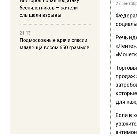
Белгород попал под атаку
27 сентябр
беспилотников — жители
Федерал
слышали взрывы
социаль
21:13
Речь иде
Подмосковные врачи спасли
«Ленте»,
младенца весом 650 граммов
«Монетке
Торговы
продаж з
затребо
которые
для кажд
Если в х
уважите
антимон