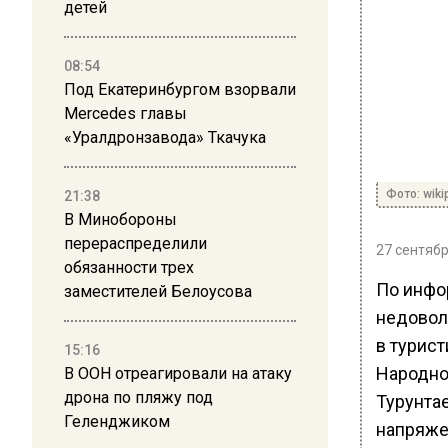
детей
08:54
Под Екатеринбургом взорвали
Mercedes главы
«Уралдронзавода» Ткачука
Фото: wik
21:38
В Минобороны
перераспределили
27 сентябр
обязанности трех
По инфо
заместителей Белоусова
недовол
в турис
15:16
Народно
В ООН отреагировали на атаку
дрона по пляжу под
Турунта
Геленджиком
напряже