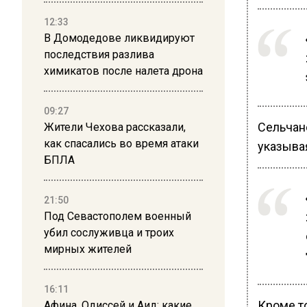
12:33
В Домодедове ликвидируют
последствия разлива
химикатов после налета дрона
09:27
Сельчан
Жители Чехова рассказали,
как спасались во время атаки
указывая
БПЛА
21:50
Под Севастополем военный
убил сослуживца и троих
мирных жителей
16:11
Кроме то
Афина, Одиссей и Аид: какие