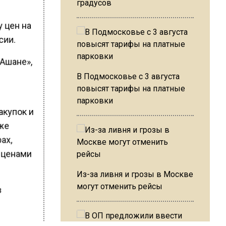
градусов
 цен на
сии.
«Ашане»,
В Подмосковье с 3 августа
повысят тарифы на платные
парковки
акупок и
кже
ах,
 ценами
Из-за ливня и грозы в Москве
могут отменить рейсы
з