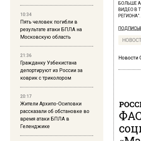
БОЛЬШЕ А
ВИДЕО В 
10:34
РЕГИОНА".
Пять человек погибли в
ПОДПИСЫВ
результате атаки БПЛА на
Московскую область
НОВОС
21:36
Новости
Гражданку Узбекистана
депортируют из России за
коврик с триколором
20:17
РОСС
Жители Архипо-Осиповки
ФАС
рассказали об обстановке во
время атаки БПЛА в
соц
Геленджике
«Ма