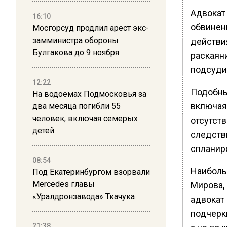
Адвокат
16:10
обвинени
Мосгорсуд продлил арест экс-
замминистра обороны
действи
Булгакова до 9 ноября
раскаян
подсуди
12:22
Подобны
На водоемах Подмосковья за
включая
два месяца погибли 55
человек, включая семерых
отсутст
детей
следств
спланир
08:54
Наиболь
Под Екатеринбургом взорвали
Mercedes главы
Мирова,
«Уралдронзавода» Ткачука
адвокат
подчеркн
21:38