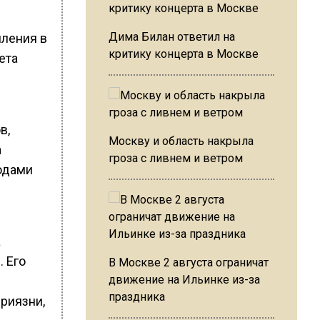
Дима Билан ответил на
пления в
критику концерта в Москве
ета
в,
Москву и область накрыла
а
гроза с ливнем и ветром
одами
а
 Его
В Москве 2 августа ограничат
движение на Ильинке из-за
праздника
приязни,