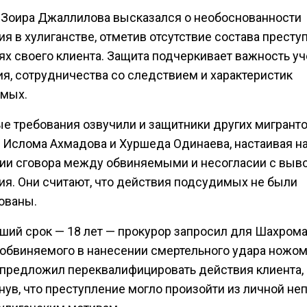
 Зоира Джаллилова высказался о необоснованности
я в хулиганстве, отметив отсутствие состава престу
ях своего клиента. Защита подчеркивает важность уч
ия, сотрудничества со следствием и характеристик
мых.
е требования озвучили и защитники других мигранто
 Ислома Ахмадова и Хуршеда Одинаева, настаивая н
вии сговора между обвиняемыми и несогласии с выв
ия. Они считают, что действия подсудимых не были
ованы.
ший срок — 18 лет — прокурор запросил для Шахром
 обвиняемого в нанесении смертельного удара ножом.
 предложил переквалифицировать действия клиента,
ув, что преступление могло произойти из личной не