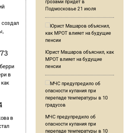
грозами придет в
ший
Подмосковье 21 июля
н создал
ы,
973
Юрист Машаров объяснил, как
МРОТ влияет на будущие
ьберри
пенсии
ери в
 как
4
кова в
МЧС предупредило об
опасности купания при
стал
перепаде температуры в 10