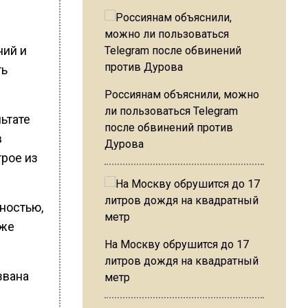
ний и
ть
Россиянам объяснили, можно
ли пользоваться Telegram
ьтате
после обвинений против
в
Дурова
трое из
ностью,
кже
На Москву обрушится до 17
литров дождя на квадратный
звана
метр