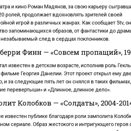
атра и кино Роман Мадянов, за свою карьеру сыграв
20 ролей, продолжает вдохновлять зрителей своей
йной игрой в различных жанрах. Как сообщает 5tv, о
во запоминающихся образов, от фантастики до драм
 незабываемый след в сердцах поклонников.
берри Финн — «Совсем пропащий», 1
ал известен в детском возрасте, исполнив роль Гекл
 фильме Георгия Данелии. Этот проект открыл ему дв
, и за следующие пять лет он снялся в таких фильмах,
ие перевертыши» и «Длинное, длинное дело».
лит Колобков — «Солдаты», 2004-201
е известен публике благодаря роли замполита Колоб
ном сериале. Образ жестокого и интригующего героя 