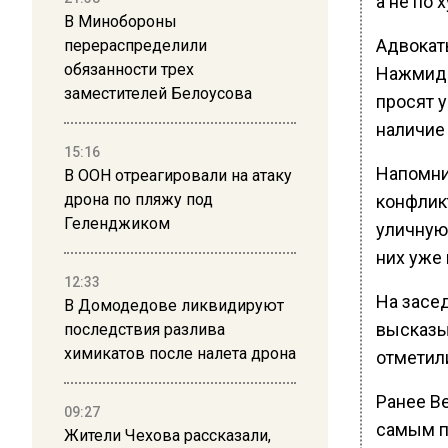
а не по 
В Минобороны
Адвокат
перераспределили
обязанности трех
Нажмидд
заместителей Белоусова
просят 
наличие
15:16
Напомним
В ООН отреагировали на атаку
дрона по пляжу под
конфлик
Геленджиком
уличную 
них уже
12:33
На засе
В Домодедове ликвидируют
высказы
последствия разлива
химикатов после налета дрона
отметил
Ранее В
09:27
самым п
Жители Чехова рассказали,