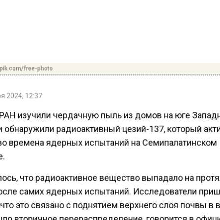
pik.com/free-photo
я 2024, 12:37
РАН изучили чердачную пыль из домов на юге Запад
и обнаружили радиоактивный цезий-137, который акт
во времена ядерных испытаний на Семипалатинском
.
ось, что радиоактивное вещество выпадало на прот
после самих ядерных испытаний. Исследователи приш
что это связано с поднятием верхнего слоя почвы в 
ло вторичное перераспределение, говорится в офиц