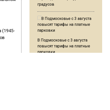
градусов
 (1945-
дов
В Подмосковье с 3 августа
повысят тарифы на платные
парковки
.
ШИСЬ!
Из-за ливня и грозы в Москве
могут отменить рейсы