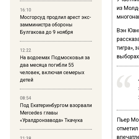
из Молд
16:10
многона
Мосгорсуд продлил арест экс-
замминистра обороны
Вэн Юань
Булгакова до 9 ноября
рассказ
тигра»,
12:22
выборах
На водоемах Подмосковья за
два месяца погибли 55
человек, включая семерых
детей
08:54
Под Екатеринбургом взорвали
Mercedes главы
Пьер Мо
«Уралдронзавода» Ткачука
отметил
впечатл
21:38