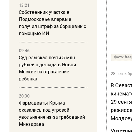
13:21
Собственник участка в
Подмосковье впервые
получил штраф за борщевик с
помощью ИИ
09:46
Суд взыскал почти 5 млн
Фото: free
рублей с детсада в Новой
Москве за отравление
28 сентябр
ребенка
В Севас
кинемат
20:30
29 сент
Фармацевты Крыма
режиссер
оказались под угрозой
увольнения из-за требований
Молдову
Минздрава
Участник