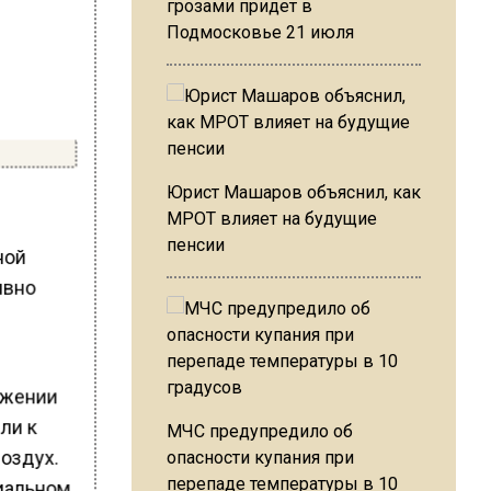
грозами придет в
Подмосковье 21 июля
Юрист Машаров объяснил, как
МРОТ влияет на будущие
пенсии
ной
ивно
яжении
ли к
МЧС предупредило об
воздух.
опасности купания при
перепаде температуры в 10
иальном