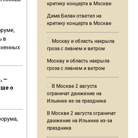
Дима Билан ответил на
критику концерта в Москве
оруме,
ь в
зненных
Москву и область накрыла
гроза с ливнем и ветром
, —
ьше о
В Москве 2 августа ограничат
форума,
движение на Ильинке из-за
праздника