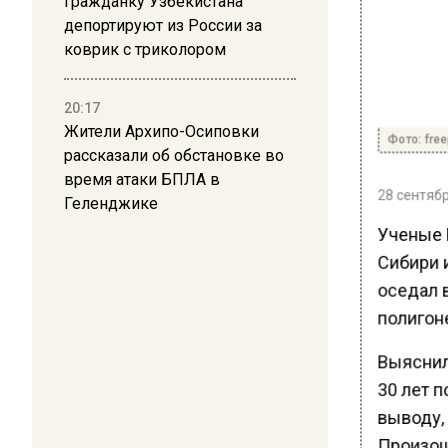
Гражданку Узбекистана
депортируют из России за
коврик с триколором
20:17
Жители Архипо-Осиповки
Фото: free
рассказали об обстановке во
время атаки БПЛА в
28 сентябр
Геленджике
Ученые 
Сибири 
оседал 
полигоне
Выяснил
30 лет 
выводу, 
Произош