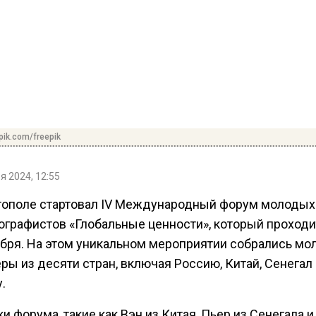
pik.com/freepik
я 2024, 12:55
тополе стартовал IV Международный форум молодых
ографистов «Глобальные ценности», который проходит
ября. На этом уникальном мероприятии собрались м
ы из десяти стран, включая Россию, Китай, Сенегал
.
и форума, такие как Вэн из Китая, Пьер из Сенегала 