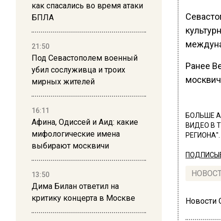
как спасались во время атаки
Севасто
БПЛА
культур
междуна
21:50
Под Севастополем военный
Ранее В
убил сослуживца и троих
москвич
мирных жителей
16:11
БОЛЬШЕ А
Афина, Одиссей и Аид: какие
ВИДЕО В 
мифологические имена
РЕГИОНА".
выбирают москвичи
ПОДПИСЫВ
НОВОС
13:50
Дима Билан ответил на
критику концерта в Москве
Новости