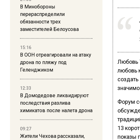
В Минобороны
перераспределили
обязанности трех
заместителей Белоусова
15:16
В ООН отреагировали на атаку
Любовь 
дрона по пляжу под
Геленджиком
любовь к
создать
значимо
12:33
В Домодедове ликвидируют
Форум с
последствия разлива
обсужде
химикатов после налета дрона
традици
13 коро
09:27
Жители Чехова рассказали,
показы 