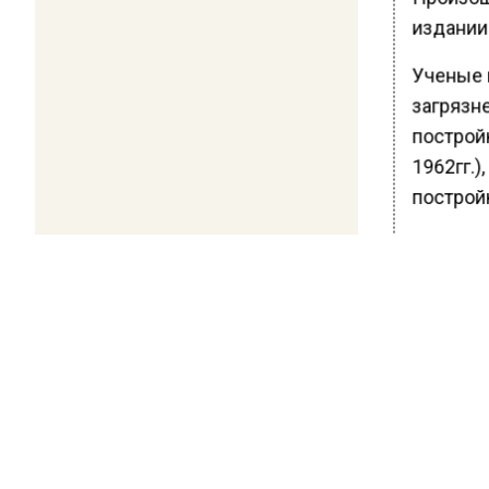
издании
Ученые 
загрязне
постройк
1962гг.)
постройк
Ранее В
объясни
БОЛЬШЕ А
ВИДЕО В 
РЕГИОНА".
ПОДПИСЫВ
НОВОС