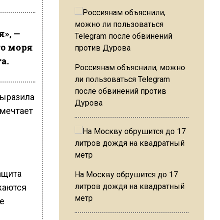
», —
го моря
а.
Россиянам объяснили, можно
ли пользоваться Telegram
после обвинений против
выразила
Дурова
 мечтает
ащита
На Москву обрушится до 17
литров дождя на квадратный
жаются
метр
е