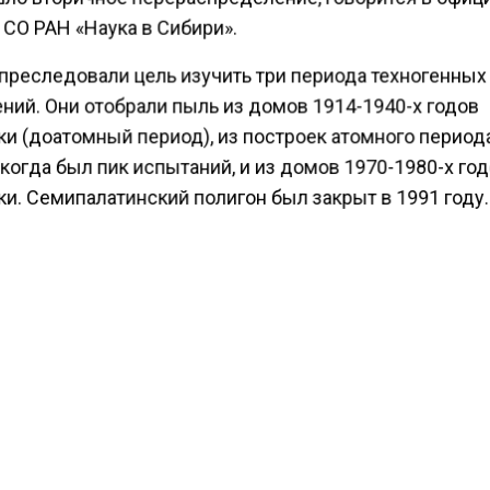
 СО РАН «Наука в Сибири».
преследовали цель изучить три периода техногенных
ний. Они отобрали пыль из домов 1914-1940-х годов
и (доатомный период), из построек атомного периода
, когда был пик испытаний, и из домов 1970-1980-х го
и. Семипалатинский полигон был закрыт в 1991 году.
ести Московского региона с
ообщали
, что дачникам
ли правила установки заборов на земельных участках
КТУАЛЬНЫХ НОВОСТЕЙ И ЭКСКЛЮЗИВНЫХ
ПОДПИ
ТЕЛЕГРАМ-КАНАЛЕ "ВЕСТИ МОСКОВСКОГО
АЙТЕСЬ НА МОСРЕГИОН:
ТИ
ДЗЕН
ТЕЛЕГРАМ