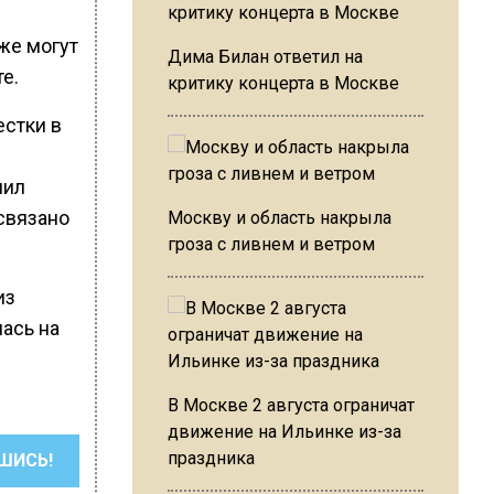
же могут
Дима Билан ответил на
е.
критику концерта в Москве
естки в
нил
связано
Москву и область накрыла
гроза с ливнем и ветром
из
ась на
В Москве 2 августа ограничат
движение на Ильинке из-за
праздника
ШИСЬ!