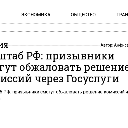
А
ЭКОНОМИКА
ОБЩЕСТВО
ТРА
ИЯ
Автор:
Анфиса
штаб РФ: призывники
гут обжаловать решени
иссий через Госуслуги