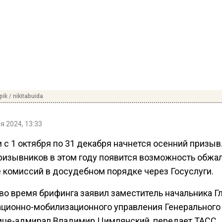
ik / nikitabuida
я 2024, 13:33
 с 1 октября по 31 декабря начнется осенний призыв
призывников в этом году появится возможность обжа
 комиссий в досудебном порядке через Госуслуги.
 во время брифинга заявил заместитель начальника Г
ационно-мобилизационного управления Генерального
ице-адмирал Владимир Цимлянский, передает ТАСС.