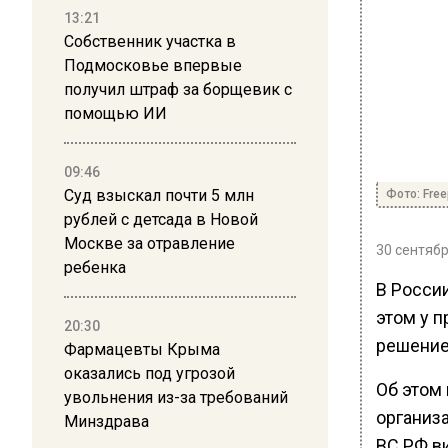
13:21
Собственник участка в
Подмосковье впервые
получил штраф за борщевик с
помощью ИИ
09:46
Суд взыскал почти 5 млн
Фото: Freep
рублей с детсада в Новой
Москве за отравление
30 сентябр
ребенка
В России
этом у 
20:30
решение
Фармацевты Крыма
оказались под угрозой
Об этом
увольнения из-за требований
организ
Минздрава
ВС РФ в