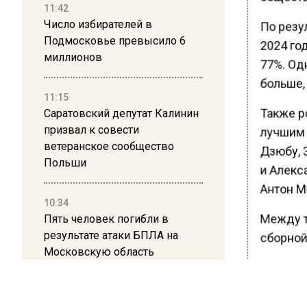
11:42
Число избирателей в
По резул
Подмосковье превысило 6
2024 го
миллионов
77%. Од
больше,
11:15
Также ро
Саратовский депутат Калинин
призвал к совести
лучшим 
ветеранское сообщество
Дзюбу, 
Польши
и Алекса
Антон М
10:34
Пять человек погибли в
Между те
результате атаки БПЛА на
сборной
Московскую область
Ранее В
Хабенск
21:36