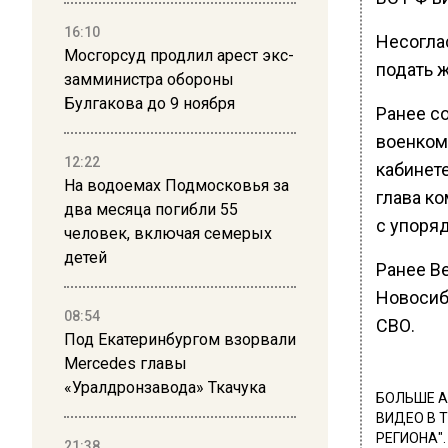
16:10
Несогла
Мосгорсуд продлил арест экс-
подать 
замминистра обороны
Булгакова до 9 ноября
Ранее со
военком
12:22
кабинете
На водоемах Подмосковья за
глава к
два месяца погибли 55
с упоря
человек, включая семерых
детей
Ранее В
Новосиб
08:54
СВО.
Под Екатеринбургом взорвали
Mercedes главы
«Уралдронзавода» Ткачука
БОЛЬШЕ А
ВИДЕО В 
РЕГИОНА".
21:38