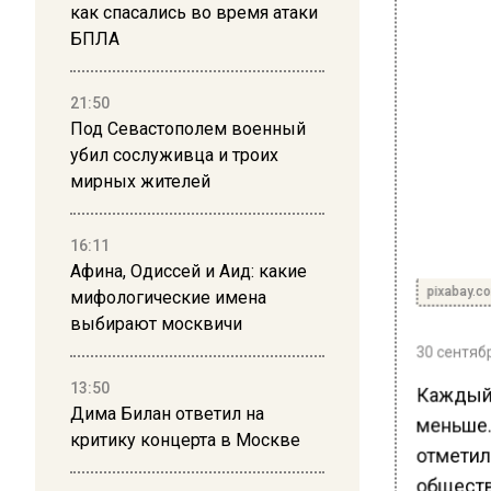
как спасались во время атаки
БПЛА
21:50
Под Севастополем военный
убил сослуживца и троих
мирных жителей
16:11
Афина, Одиссей и Аид: какие
pixabay.c
мифологические имена
выбирают москвичи
30 сентябр
13:50
Каждый 
Дима Билан ответил на
меньше. 
критику концерта в Москве
отметил
обществ