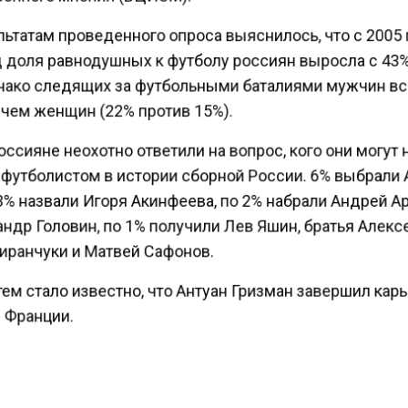
ьтатам проведенного опроса выяснилось, что с 2005 
д доля равнодушных к футболу россиян выросла с 43
нако следящих за футбольными баталиями мужчин в
 чем женщин (22% против 15%).
ссияне неохотно ответили на вопрос, кого они могут 
футболистом в истории сборной России. 6% выбрали
3% назвали Игоря Акинфеева, по 2% набрали Андрей 
ндр Головин, по 1% получили Лев Яшин, братья Алекс
иранчуки и Матвей Сафонов.
м стало известно, что Антуан Гризман завершил кар
 Франции.
ести Московского региона
сообщали
, что вернувший
ий может сыграть Жириновского в сериале о политик