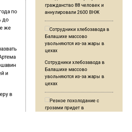
гражданство 88 человек и
года по
аннулировали 2600 ВНЖ
% до
се же
назвать
 Артема
Сотрудники хлебозавода в
Аршавин
Балашихе массово
ей и
увольняются из-за жары в
цехах
ьеру в
ся в кино
е.
Резкое похолодание с