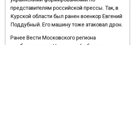
представителям российской прессы. Так, в
Курской области был ранен военкор Евгений
Поддубный. Его машину тоже атаковал дрон.
Ранее Вести Московского региона
сообщали
, что в Черкасской области
российская армия нанесла удар по колонне
иностранных наёмников ВСУ. По некоторым
данным, это были наёмники из стран
Латинской Америки.
БОЛЬШЕ АКТУАЛЬНЫХ НОВОСТЕЙ И ЭКСКЛЮЗИВНЫХ
ВИДЕО В ТЕЛЕГРАМ-КАНАЛЕ "ВЕСТИ МОСКОВСКОГО
РЕГИОНА".
ПОДПИШИСЬ!