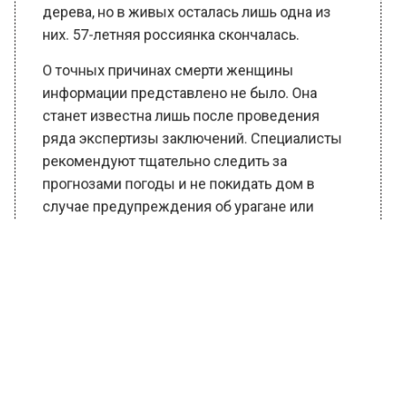
дерева, но в живых осталась лишь одна из
них. 57-летняя россиянка скончалась.
О точных причинах смерти женщины
информации представлено не было. Она
станет известна лишь после проведения
ряда экспертизы заключений. Специалисты
рекомендуют тщательно следить за
прогнозами погоды и не покидать дом в
случае предупреждения об урагане или
сильных ветрах. Также не стоит укрываться
от стихии под деревьями.
Ранее Вести Московского региона
сообщали
, что Тишковец объяснил
похолодание в Москве приходом
скандинавского антициклона.