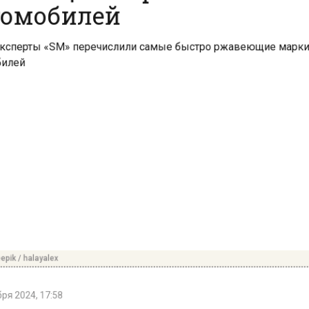
ik / halayalex
я 2024, 17:58
а — это серьезная проблема для автомобилистов, ко