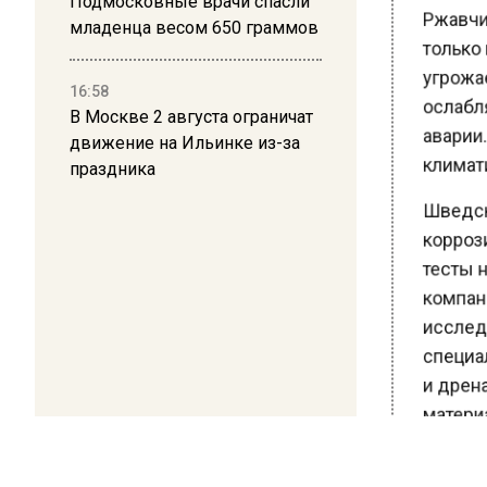
Подмосковные врачи спасли
только 
младенца весом 650 граммов
угрожае
ослабля
16:58
аварии.
В Москве 2 августа ограничат
движение на Ильинке из-за
климати
праздника
Шведски
коррози
тесты н
компани
исследо
специал
и дрена
материа
Согласн
антикорр