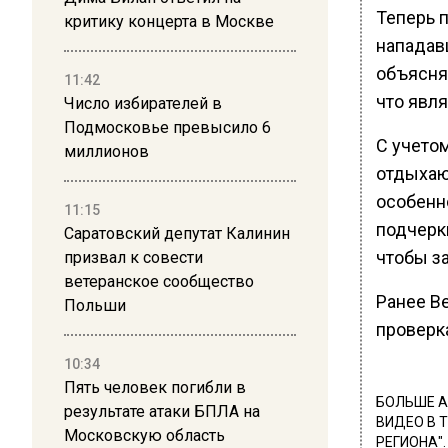
Теперь 
критику концерта в Москве
нападав
объясня
11:42
что явл
Число избирателей в
Подмосковье превысило 6
С учето
миллионов
отдыхаю
особенн
11:15
подчерк
Саратовский депутат Калинин
чтобы за
призвал к совести
ветеранское сообщество
Ранее В
Польши
проверка
10:34
Пять человек погибли в
БОЛЬШЕ А
результате атаки БПЛА на
ВИДЕО В 
Московскую область
РЕГИОНА".