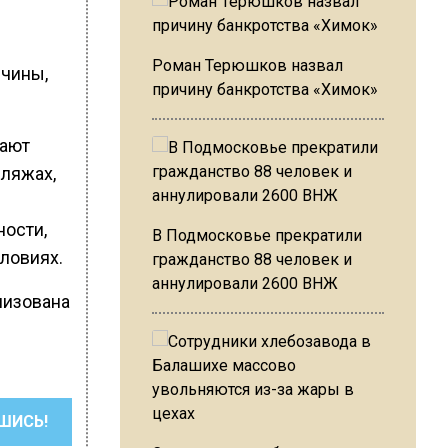
Роман Терюшков назвал
ичины,
причину банкротства «Химок»
вают
ляжах,
ости,
В Подмосковье прекратили
словиях.
гражданство 88 человек и
аннулировали 2600 ВНЖ
анизована
ШИСЬ!