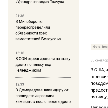
«Уралдронзавода» Ткачука
21:38
В Минобороны
перераспределили
обязанности трех
заместителей Белоусова
Фото: free
15:16
В ООН отреагировали на атаку
30 сентябр
дрона по пляжу под
В США, 
Геленджиком
агрессив
поводом
12:33
предост
В Домодедове ликвидируют
последствия разлива
пятницу,
химикатов после налета дрона
Первой 