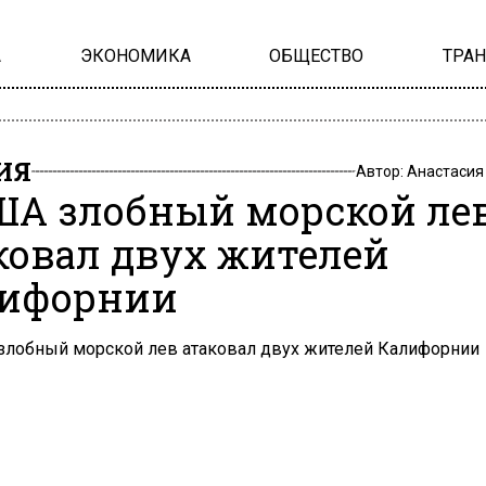
А
ЭКОНОМИКА
ОБЩЕСТВО
ТРА
ИЯ
Автор:
Анастасия
ША злобный морской ле
ковал двух жителей
ифорнии