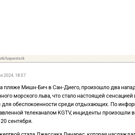
pik/luquestock
я 2024, 18:07
на пляже Мишн-Бич в Сан-Диего, произошло два напа
ного морского льва, что стало настоящей сенсацией 
 для обеспокоенности среди отдыхающих. По инфор
авленной телеканалом KGTV, инциденты произошли в
 20 сентября.
жертвой стала Джессика Линарес, которая наслажда