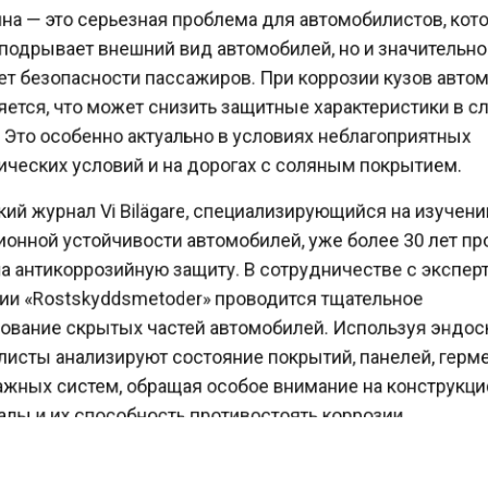
подрывает внешний вид автомобилей, но и значительн
т безопасности пассажиров. При коррозии кузов авт
ется, что может снизить защитные характеристики в 
 Это особенно актуально в условиях неблагоприятных
ческих условий и на дорогах с соляным покрытием.
й журнал Vi Bilägare, специализирующийся на изучен
онной устойчивости автомобилей, уже более 30 лет 
а антикоррозийную защиту. В сотрудничестве с экспе
и «Rostskyddsmetoder» проводится тщательное
вание скрытых частей автомобилей. Используя эндо
исты анализируют состояние покрытий, панелей, гер
жных систем, обращая особое внимание на конструк
лы и их способность противостоять коррозии.
о данным издания SPEEDME.RU, средняя оценка
озийной защиты автомобилей составляет всего 3,1 из