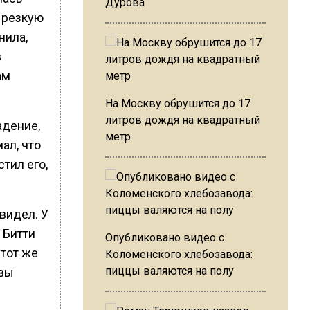
Дурова
а резкую
нила,
в
ам
На Москву обрушится до 17
литров дождя на квадратный
адение,
метр
ал, что
стил его,
видел. У
 Битти
Опубликовано видео с
 тот же
Коломенского хлебозавода:
пиццы валяются на полу
ьвы