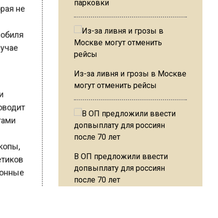
парковки
о
омобиля
случае
Из-за ливня и грозы в Москве
могут отменить рейсы
ии
проводит
ртами
скопы,
метиков
В ОП предложили ввести
ционные
допвыплату для россиян
после 70 лет
 5. За