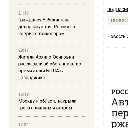
ПОДПИСЫВ
21:36
Гражданку Узбекистана
НОВОС
депортируют из России за
коврик с триколором
Новости
20:17
Жители Архипо-Осиповки
рассказали об обстановке во
время атаки БПЛА в
РОСС
Геленджике
Авт
16:19
пер
Москву и область накрыла
ржа
гроза с ливнем и ветром
авт
12:24