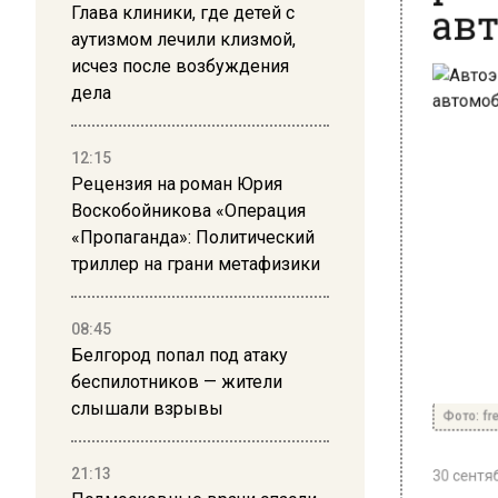
Глава клиники, где детей с
аутизмом лечили клизмой,
исчез после возбуждения
дела
12:15
Рецензия на роман Юрия
Воскобойникова «Операция
«Пропаганда»: Политический
триллер на грани метафизики
08:45
Белгород попал под атаку
беспилотников — жители
Фото: freep
слышали взрывы
30 сентябр
21:13
Ржавчин