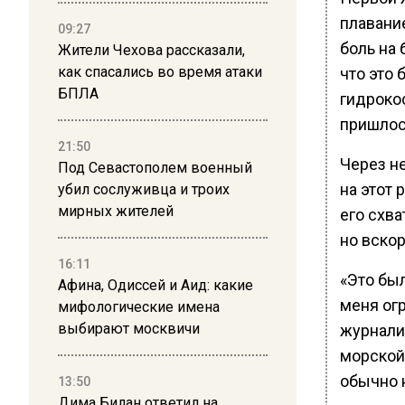
плавание
09:27
боль на 
Жители Чехова рассказали,
как спасались во время атаки
что это 
БПЛА
гидроко
пришлос
21:50
Через н
Под Севастополем военный
на этот 
убил сослуживца и троих
мирных жителей
его схва
но вскор
16:11
«Это был
Афина, Одиссей и Аид: какие
меня огр
мифологические имена
выбирают москвичи
журналис
морской 
обычно 
13:50
Дима Билан ответил на