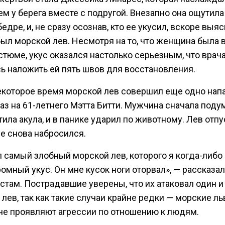
м у берега вместе с подругой. Внезапно она ощутил
бедре, и, не сразу осознав, кто ее укусил, вскоре выяс
был морской лев. Несмотря на то, что женщина была 
стюме, укус оказался настолько серьезным, что врач
ь наложить ей пять швов для восстановления.
екоторое время морской лев совершил еще одно нап
раз на 61-летнего Мэтта Битти. Мужчина сначала подум
тила акула, и в панике ударил по животному. Лев отпу
е снова набросился.
 самый злобный морской лев, которого я когда-либо 
омный укус. Он мне кусок ноги оторвал», — рассказал
там. Пострадавшие уверены, что их атаковал один и
лев, так как такие случаи крайне редки — морские л
не проявляют агрессии по отношению к людям.