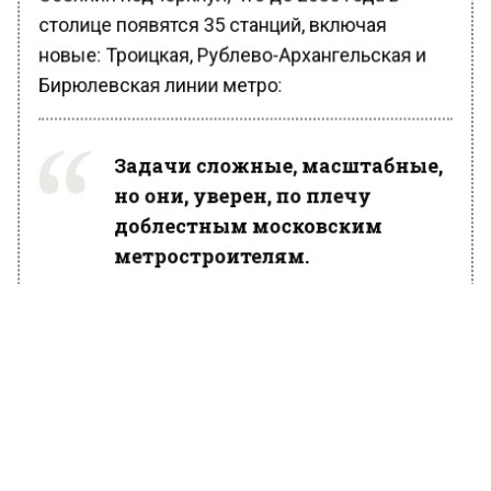
столице появятся 35 станций, включая
новые: Троицкая, Рублево-Архангельская и
Бирюлевская линии метро:
Задачи сложные, масштабные,
но они, уверен, по плечу
доблестным московским
метростроителям.
Мэр столицы заявил, что московское метро
— лучшее в мире. Он искренне поблагодарил
метростроевцев за добросовестный труд и
неоценимый вклад в развитие столицы и
повышения качества жизни горожан.