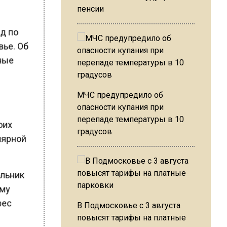
пенсии
ад по
вье. Об
нные
МЧС предупредило об
в
опасности купания при
перепаде температуры в 10
оих
градусов
лярной
ольник
ему
рес
В Подмосковье с 3 августа
повысят тарифы на платные