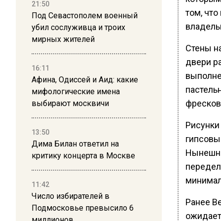
21:50
том, чт
Под Севастополем военный
владель
убил сослуживца и троих
мирных жителей
Стены н
двери р
16:11
выполне
Афина, Одиссей и Аид: какие
пастель
мифологические имена
фресков
выбирают москвичи
Рисунки
13:50
гипсовы
Дима Билан ответил на
Нынешни
критику концерта в Москве
передел
минимал
11:42
Число избирателей в
Ранее В
Подмосковье превысило 6
ожидает
миллионов