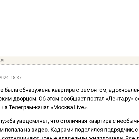
.ru
2024, 18:37
це была обнаружена квартира с ремонтом, вдохновл
ским дворцом. Об этом сообщает портал «Лента.ру» с
на Телеграм-канал «Москва Live».
лужба уведомляет, что столичная квартира с необы
м попала на
видео
. Кадрами поделился подрядчик, с
 сотрудничают новые владельцы жилплощади. Все д