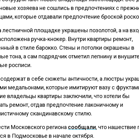
о новые хозяева не сошлись в предпочтениях с прежн
цами, которые отдавали предпочтение броской роск
а лестничной площадке украшены позолотой, а на вх
асположена ручка-кнокер. Внутри квартиры ремонт,
нный в стиле барокко. Стены и потолки окрашены в
ные тона, а сам подрядчик отметил лепнину и внуши
ые росписи.
 содержат в себе сюжеты античности, а люстры укр
ми медальонами, которые имитируют вазу с фруктам
е владельцы квартиры заключили, что хотели бы
ать ремонт, отдав предпочтение лаконичному и
истичному скандинавскому стилю.
ести Московского региона
сообщали
, что нашествие 
ся в Подмосковье в начале октября.