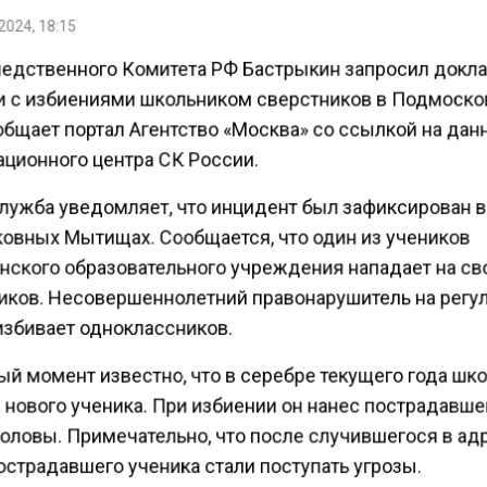
2024, 18:15
ледственного Комитета РФ Бастрыкин запросил докл
и с избиениями школьником сверстников в Подмоско
общает портал Агентство «Москва» со ссылкой на да
ционного центра СК России.
лужба уведомляет, что инцидент был зафиксирован 
овных Мытищах. Сообщается, что один из учеников
ского образовательного учреждения нападает на св
иков. Несовершеннолетний правонарушитель на регу
избивает одноклассников.
ый момент известно, что в серебре текущего года шк
а нового ученика. При избиении он нанес пострадавш
головы. Примечательно, что после случившегося в ад
острадавшего ученика стали поступать угрозы.