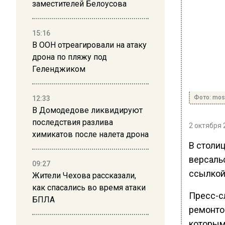
заместителей Белоусова
15:16
В ООН отреагировали на атаку
дрона по пляжу под
Геленджиком
Фото: mos
12:33
В Домодедове ликвидируют
последствия разлива
2 октября 
химикатов после налета дрона
В столи
версаль
09:27
ссылкой 
Жители Чехова рассказали,
как спасались во время атаки
Пресс-с
БПЛА
ремонто
которым