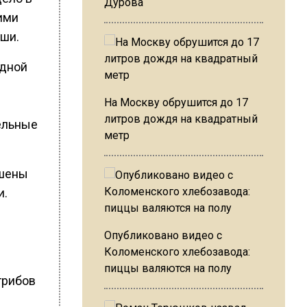
Дурова
ими
оши.
одной
На Москву обрушится до 17
литров дождя на квадратный
тельные
метр
ашены
и.
Опубликовано видео с
Коломенского хлебозавода:
пиццы валяются на полу
грибов