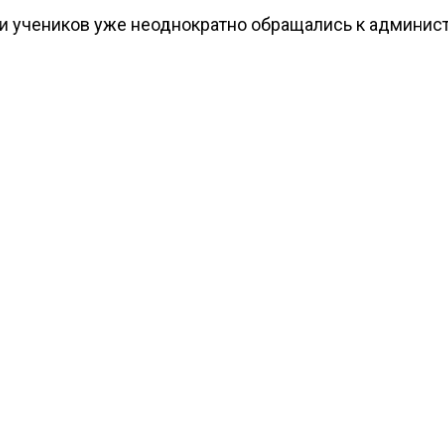
и учеников уже неоднократно обращались к админис
 заведения, однако это оказалось безрезультатно. Н
 внимание глава СК России Александр Бастрыкин. Он
ь ему о ходе следствия. Было возбуждено уголовно
 хулиганства.
ести Московского региона
сообщали
, что Блиновская
ла 320 млн рублей налоговой задолженности.
КТУАЛЬНЫХ НОВОСТЕЙ И ЭКСКЛЮЗИВНЫХ
ПОДПИ
ТЕЛЕГРАМ-КАНАЛЕ "ВЕСТИ МОСКОВСКОГО
АЙТЕСЬ НА МОСРЕГИОН:
ТИ
ДЗЕН
ТЕЛЕГРАМ