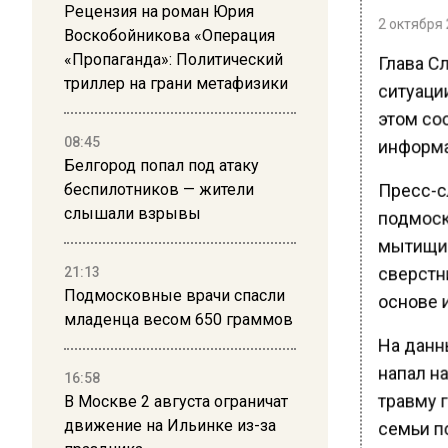
Рецензия на роман Юрия
2 октября 
Воскобойникова «Операция
«Пропаганда»: Политический
Глава С
триллер на грани метафизики
ситуаци
этом со
08:45
информа
Белгород попал под атаку
Пресс-с
беспилотников — жители
слышали взрывы
подмоск
мытищин
сверстн
21:13
Подмосковные врачи спасли
основе 
младенца весом 650 граммов
На данн
напал н
16:58
травму 
В Москве 2 августа ограничат
движение на Ильинке из-за
семьи п