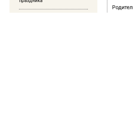
праздника
Родител
учебного
13:30
обратил
Путин указал Воробьеву на
большие долги Московской
доложит
области в сфере ЖКХ
по факту
Ранее В
выплати
БОЛЬШЕ А
ВИДЕО В 
РЕГИОНА".
ПОДПИСЫВ
НОВОС