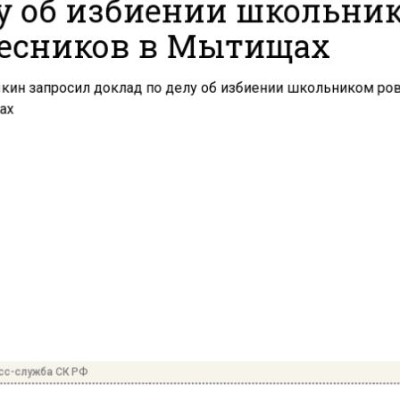
у об избиении школьни
есников в Мытищах
сс-служба СК РФ