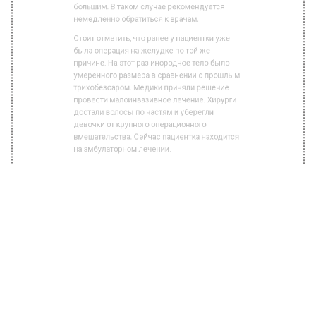
немедленно обратиться к врачам.
Стоит отметить, что ранее у пациентки уже
была операция на желудке по той же
причине. На этот раз инородное тело было
умеренного размера в сравнении с прошлым
трихобезоаром. Медики приняли решение
провести малоинвазивное лечение. Хирурги
достали волосы по частям и уберегли
девочки от крупного операционного
вмешательства. Сейчас пациентка находится
на амбулаторном лечении.
Ранее Вести Московского региона
сообщали
, что в Подмосковье мужчина
выстрелил в незваного гостя, парившегося в
его бане.