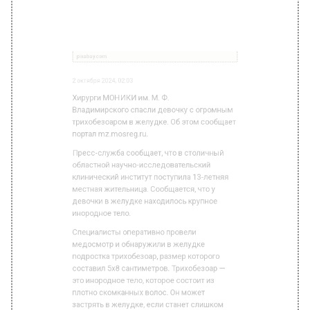
трихобезоаром в желудке. Об этом сообщает
портал mz.mosreg.ru.
Пресс-служба сообщает, что в столичный
областной научно-исследовательский
клинический институт поступила 13-летняя
местная жительница. Сообщается, что у
девочки в желудке находилось крупное
инородное тело.
Специалисты оперативно провели
медосмотр и обнаружили в желудке
подростка трихобезоар, размер которого
составил 5х8 сантиметров. Трихобезоар —
это инородное тело, которое состоит из
плотно скомканных волос. Он может
застрять в желудке, если станет слишком
большим. В таком случае рекомендуется