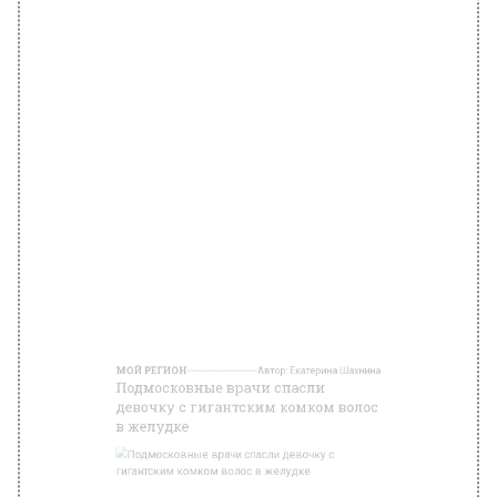
МОЙ РЕГИОН
Автор:
Екатерина Шахнина
Подмосковные врачи спасли
девочку с гигантским комком волос
в желудке
pixabay.com
2 октября 2024, 02:03
Хирурги МОНИКИ им. М. Ф.
Владимирского спасли девочку с огромным