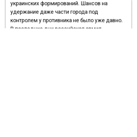
украинских формирований. Шансов на
удержание даже части города под
контролем у противника не было уже давно.
В последние дни российская армия
установила огневой контроль и над
единственным маршрутом, по которому
украинские боевики могли бы покинуть
территорию Угледара, отступая в северном
направлении.
Ранее Вести Московского региона
сообщили
, что в российской столице на
ближайших выходных ожидается теплая
погода с переменными и кратковременными
дождями.