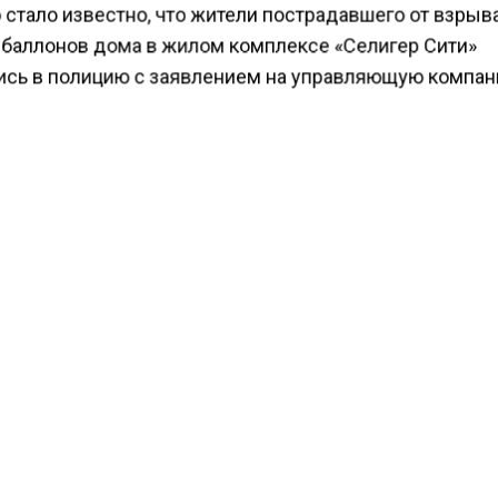
 стало известно, что жители пострадавшего от взрыв
 баллонов дома в жилом комплексе «Селигер Сити»
ись в полицию с заявлением на управляющую компан
я на факты мародерства в оставленных после пожар
ах, откуда пропали дорогостоящие вещи жильцов, в т
ия и бытовая техника, включая даже стиральные ма
ьники.
ести Московского региона
сообщали
, что в подмоск
ке сотрудниками правоохранительных органов была
ена лаборатория по производству наркотических вещ
шаяся в арендованном частном доме.
КТУАЛЬНЫХ НОВОСТЕЙ И ЭКСКЛЮЗИВНЫХ
ПОДПИ
ТЕЛЕГРАМ-КАНАЛЕ "ВЕСТИ МОСКОВСКОГО