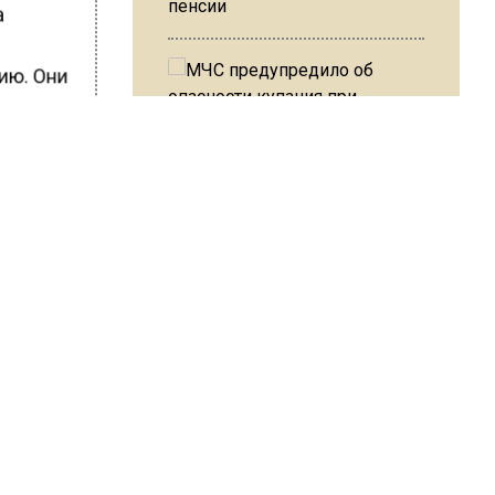
пенсии
а
ию. Они
а
ом числе
шины и
МЧС предупредило об
опасности купания при
перепаде температуры в 10
овном
градусов
еств,
В Подмосковье с 3 августа
ШИСЬ!
повысят тарифы на платные
парковки