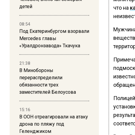
детей
что на
к
неизвес
08:54
Мужчина
Под Екатеринбургом взорвали
веществ
Mercedes главы
«Уралдронзавода» Ткачука
террито
Примеча
21:38
подмоск
В Минобороны
известн
перераспределили
обращен
обязанности трех
заместителей Белоусова
Полицей
установк
15:16
результ
В ООН отреагировали на атаку
соответ
дрона по пляжу под
Геленджиком