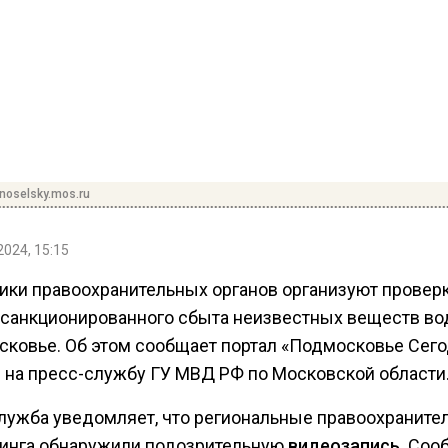
noselsky.mos.ru
2024, 15:15
ики правоохранительных органов организуют проверк
есанкционированного сбыта неизвестных веществ в
сковье. Об этом сообщает портал «Подмосковье Сего
 на пресс-службу ГУ МВД РФ по Московской области
лужба уведомляет, что региональные правоохранител
инга обнаружили подозрительную
видеозапись
. Соо