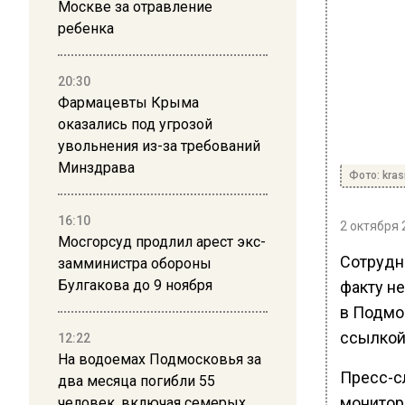
Москве за отравление
ребенка
20:30
Фармацевты Крыма
оказались под угрозой
увольнения из-за требований
Минздрава
Фото: kras
16:10
2 октября 
Мосгорсуд продлил арест экс-
Сотрудн
замминистра обороны
Булгакова до 9 ноября
факту н
в Подмо
ссылкой
12:22
На водоемах Подмосковья за
Пресс-с
два месяца погибли 55
монитор
человек, включая семерых