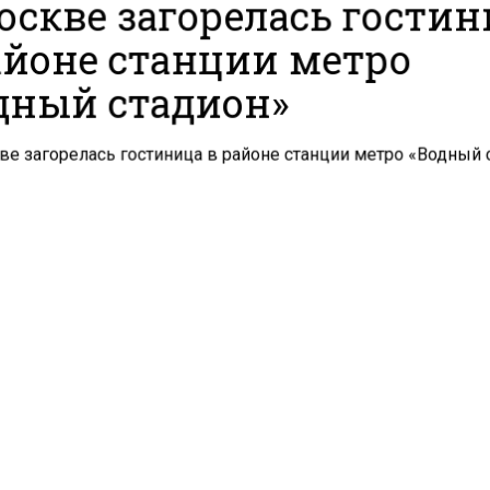
оскве загорелась гости
айоне станции метро
дный стадион»