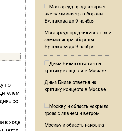
Мосгорсуд продлил арест экс-
замминистра обороны
Булгакова до 9 ноября
Дима Билан ответил на
у по
критику концерта в Москве
одителем
дня» со
.
и в ходе
Москву и область накрыла
бщается,