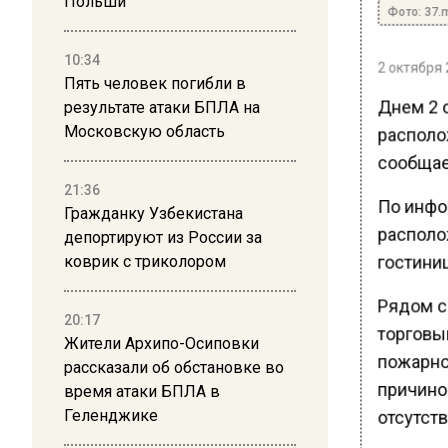
Польши
Фото: 37.m
10:34
2 октября 
Пять человек погибли в
Днем 2 о
результате атаки БПЛА на
Московскую область
располо
сообщае
21:36
По инфо
Гражданку Узбекистана
располо
депортируют из России за
гостиниц
коврик с триколором
Рядом с
20:17
торговы
Жители Архипо-Осиповки
пожарно
рассказали об обстановке во
причино
время атаки БПЛА в
Геленджике
отсутств