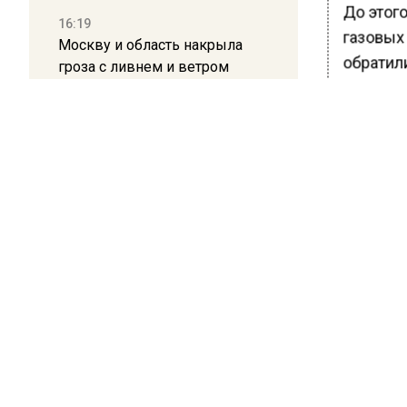
До этого
16:19
газовых
Москву и область накрыла
обратил
гроза с ливнем и ветром
жалуютс
квартир
12:24
украшен
Глава клиники, где детей с
аутизмом лечили клизмой,
холодил
исчез после возбуждения
Ранее В
дела
Подольс
обнаруж
находив
БОЛЬШЕ А
ВИДЕО В 
РЕГИОНА".