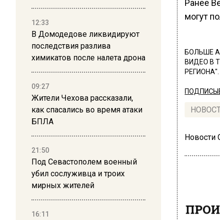
Ранее В
могут п
12:33
В Домодедове ликвидируют
последствия разлива
БОЛЬШЕ А
химикатов после налета дрона
ВИДЕО В 
РЕГИОНА".
09:27
ПОДПИСЫВ
Жители Чехова рассказали,
как спасались во время атаки
НОВОС
БПЛА
Новости
21:50
Под Севастополем военный
убил сослуживца и троих
мирных жителей
ПРОИ
16:11