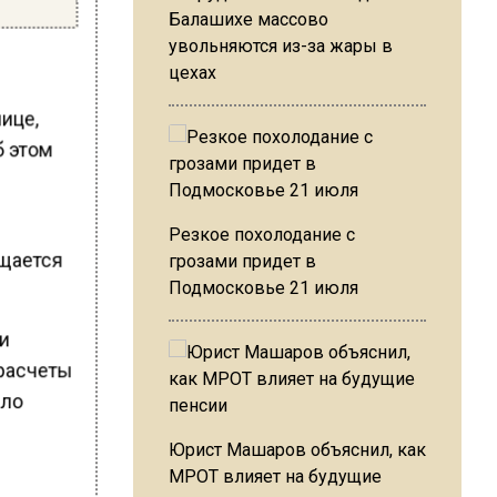
Балашихе массово
увольняются из-за жары в
цехах
нице,
б этом
Резкое похолодание с
ещается
грозами придет в
Подмосковье 21 июля
 и
 расчеты
ало
Юрист Машаров объяснил, как
МРОТ влияет на будущие