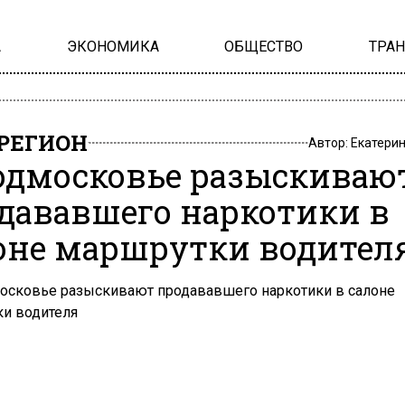
А
ЭКОНОМИКА
ОБЩЕСТВО
ТРА
РЕГИОН
Автор:
Екатери
одмосковье разыскиваю
дававшего наркотики в
оне маршрутки водител