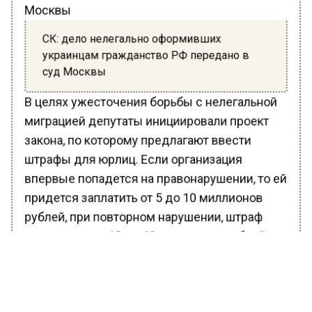
СК: дело нелегально оформивших
украинцам гражданство РФ передано в
суд Москвы
В целях ужесточения борьбы с нелегальной
миграцией депутаты инициировали проект
закона, по которому предлагают ввести
штрафы для юрлиц. Если организация
впервые попадется на правонарушении, то ей
придется заплатить от 5 до 10 миллионов
рублей, при повторном нарушении, штраф
увеличится от 10 до 60 миллионов рублей.
За примером далеко ходить не надо. На днях
Следственный комитет
возбудил
уголовное
дело в отношении участников преступной