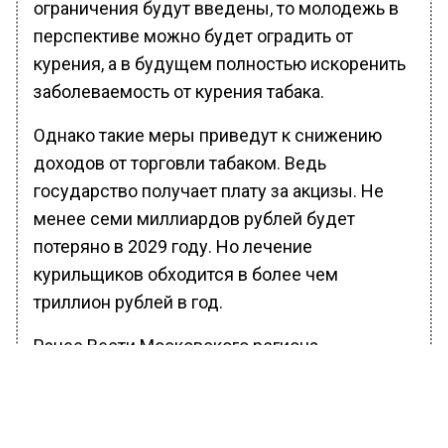
ограничения будут введены, то молодежь в
перспективе можно будет оградить от
курения, а в будущем полностью искоренить
заболеваемость от курения табака.
Однако такие меры приведут к снижению
доходов от торговли табаком. Ведь
государство получает плату за акцизы. Не
менее семи миллиардов рублей будет
потеряно в 2029 году. Но лечение
курильщиков обходится в более чем
триллион рублей в год.
Ранее Вести Московского региона
сообщали
, что оперативникам полиции и
ФСБ РФ удалось задержать в столице
молодого мужчину, продававшего ручной