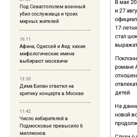
В мае 2
Под Севастополем военный
и 27 ав
убил сослуживца и троих
официаль
мирных жителей
17-летня
стал шок
16:11
выражат
Афина, Одиссей и Аид: какие
мифологические имена
Поклонн
выбирают москвичи
романе 
отношени
13:50
отвлекат
Дима Билан ответил на
детей.
критику концерта в Москве
На данн
11:42
новой в
Число избирателей в
продолж
Подмосковье превысило 6
миллионов
Слухи о