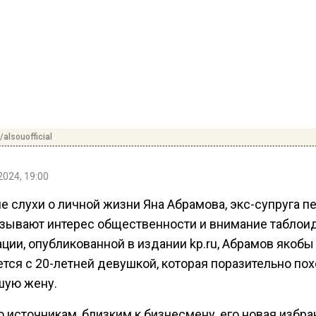
/alsouofficial
2024, 19:00
е слухи о личной жизни Яна Абрамова, экс-супруга п
ызывают интерес общественности и внимание таблоид
ции, опубликованной в издании kp.ru, Абрамов якобы
тся с 20-летней девушкой, которая поразительно по
шую жену.
 источникам, близким к бизнесмену, его новая избра