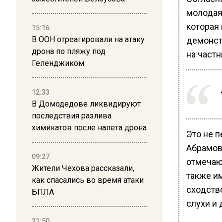
молодая
которая 
15:16
В ООН отреагировали на атаку
демонстр
дрона по пляжу под
на частн
Геленджиком
12:33
В Домодедове ликвидируют
последствия разлива
химикатов после налета дрона
Это не п
Абрамов
09:27
отмечают
Жители Чехова рассказали,
также и
как спасались во время атаки
сходств
БПЛА
слухи и
21:50