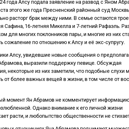
024 года Алсу подала заявление на развод с Яном Аб
густа этого же года Пресненский районный суд Москв
но расторг брак между ними. В семье остаются трое
я Сафина, 16-летняя Микелла и 7-летний Рафаэль. Ра
ом для многих поклонников пары, и многие из них ст
ь сожаление по отношению к Алсу и её экс-супругу.
ики Алсу, увидевшие новые сообщения о предполаг
Абрамова, выразили поддержку певице. Обсуждая
я, некоторые из них заметили, что подобные слухи 
ь от более важных вещей в жизни, в том числе от во
ый момент Ян Абрамов не комментирует информацию
озлюбленной. Однако внимание к его личной жизни
ает расти, и любопытство общественности не стихает
 новых отношениях Яна Абрамова поднимают множес