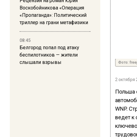
Рецензия на роман Юрия
Воскобойникова «Операция
«Пропаганда»: Политический
триллер на грани метафизики
08:45
Белгород попал под атаку
беспилотников — жители
слышали взрывы
Фото: free
2 октября 
Польша 
автомоб
WNP. Ст
ведет к
ключево
трудово