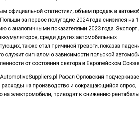
ым официальной статистики, объем продаж в автомо
Польши за первое полугодие 2024 года снизился на 1
ию с аналогичными показателями 2023 года. Экспорт 
аккумуляторов, среди других автомобильных
ующих, также стал причиной тревоги, показав паден
Это служит сигналом о зависимости польской автомоб
енности от состояния сектора в Европейском Союзе
AutomotiveSuppliers.pl Рафал Орловский подчеркивает
 расходы на производство и сокращающийся спрос,
о на электромобили, приводят к снижению рентабель
ятий и росту объемов неиспользуемых производств
й. Он прогнозирует, что ситуация будет лишь ухудш
ие месяцы.
е спроса на электромобили оказало негативное влия