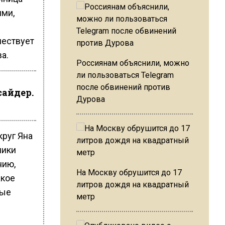
ями,
шествует
а.
Россиянам объяснили, можно
ли пользоваться Telegram
после обвинений против
сайдер.
Дурова
круг Яна
ники
нию,
На Москву обрушится до 17
акое
литров дождя на квадратный
ные
метр