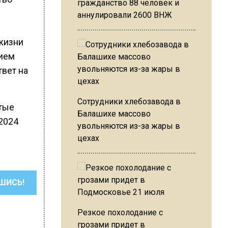
гражданство 88 человек и
аннулировали 2600 ВНЖ
 жизни
тием
твет на
Сотрудники хлебозавода в
атые
Балашихе массово
2024
увольняются из-за жары в
цехах
ШИСЬ!
Резкое похолодание с
грозами придет в