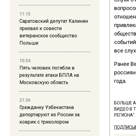
вопросо
11:15
отношен
Саратовский депутат Калинин
привлек
призвал к совести
обществ
ветеранское сообщество
событий 
Польши
все слух
10:34
Ранее В
Пять человек погибли в
россиян
результате атаки БПЛА на
года.
Московскую область
21:36
БОЛЬШЕ А
Гражданку Узбекистана
ВИДЕО В 
депортируют из России за
РЕГИОНА".
коврик с триколором
ПОДПИСЫВ