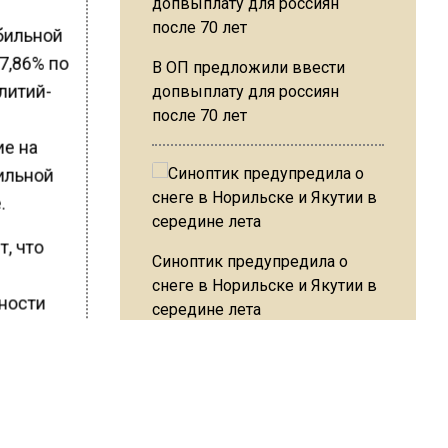
бильной
7,86% по
В ОП предложили ввести
литий-
допвыплату для россиян
после 70 лет
ие на
ильной
.
, что
Синоптик предупредила о
снеге в Норильске и Якутии в
ности
середине лета
енных
аться в
ние на