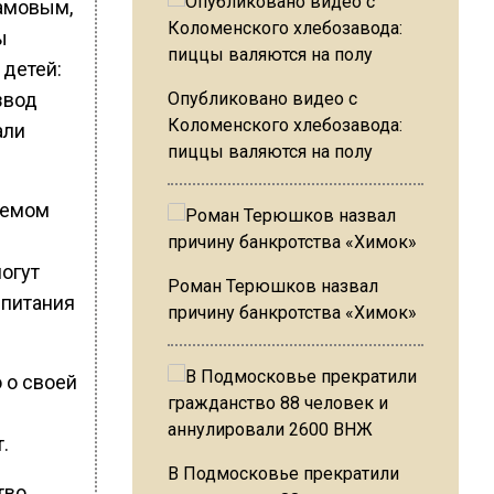
рамовым,
ы
 детей:
звод
Опубликовано видео с
Коломенского хлебозавода:
али
пиццы валяются на полу
аемом
могут
Роман Терюшков назвал
спитания
причину банкротства «Химок»
 о своей
.
В Подмосковье прекратили
тво