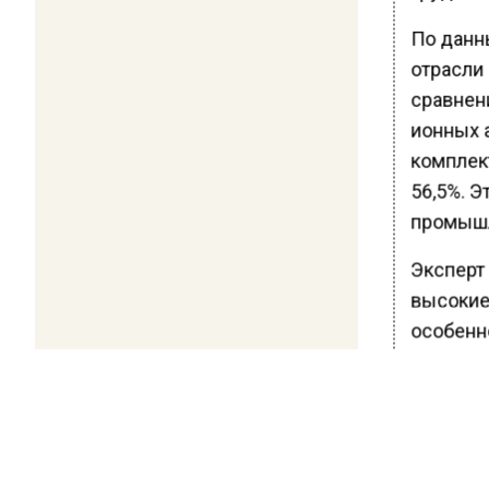
По данн
отрасли 
сравнен
ионных 
комплект
56,5%. 
промышл
Эксперт 
высокие
особенн
предпри
мощносте
ближайш
Снижени