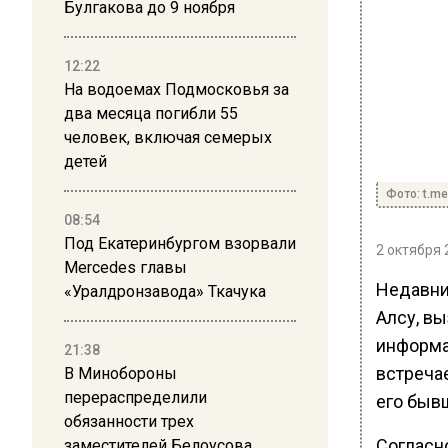
Булгакова до 9 ноября
12:22
На водоемах Подмосковья за
два месяца погибли 55
человек, включая семерых
детей
Фото: t.me
08:54
Под Екатеринбургом взорвали
2 октября 
Mercedes главы
Недавни
«Уралдронзавода» Ткачука
Алсу, в
информа
21:38
встречае
В Минобороны
перераспределили
его быв
обязанности трех
Согласно
заместителей Белоусова