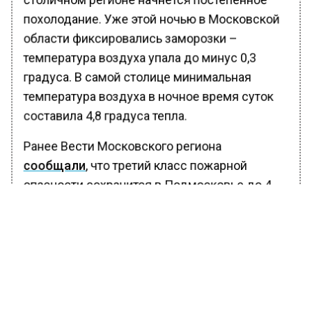
похолодание. Уже этой ночью в Московской
области фиксировались заморозки –
температура воздуха упала до минус 0,3
градуса. В самой столице минимальная
температура воздуха в ночное время суток
составила 4,8 градуса тепла.
Ранее Вести Московского региона
сообщали
, что третий класс пожарной
опасности сохранится в Подмосковье до 4
октября. Он вводился из-за аномальной
жары, создающей дополнительные риски
возникновения пожаров в лесных массивах.
БОЛЬШЕ АКТУАЛЬНЫХ НОВОСТЕЙ И ЭКСКЛЮЗИВНЫХ
ВИДЕО В ТЕЛЕГРАМ-КАНАЛЕ "ВЕСТИ МОСКОВСКОГО