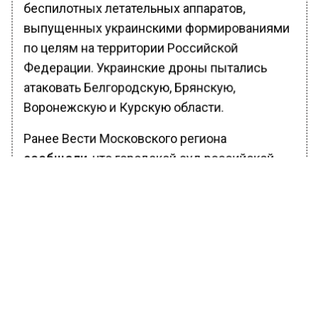
беспилотных летательных аппаратов,
выпущенных украинскими формированиями
по целям на территории Российской
Федерации. Украинские дроны пытались
атаковать Белгородскую, Брянскую,
Воронежскую и Курскую области.
Ранее Вести Московского региона
сообщали
, что городской суд российской
столицы оставил в силе приговор,
вынесенный до этого Преображенским
районным судом бывшему министру
Открытого правительства Михаилу Абызову.
Экс-министра приговорили к 12 годам
лишения свободы по обвинению в
мошенничестве.