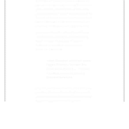
«Лева Лещенко, который здесь
сидит. Левочка, привет. Это
была наша тройка…», — сказал
Антонов, вызывая слезы у
присутствующих.
Лев Лещенко также отметил, что в этот день
на матче «Динамо» была объявлена минута
молчания в честь Вячеслава Добрынина. Он
выразил поддержку жене и дочери
композитора и назвал его «музыкальным
богом» для многих поколений слушателей.
Отметим, что на прощании с Вячеславом
Добрыниным были его близкие и друзья,
которые несли цветы и венки к его гробу.