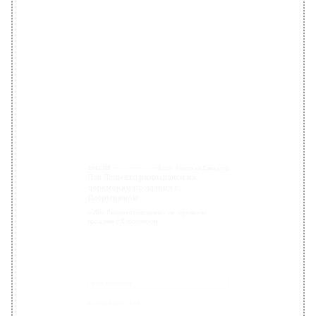
Фото: wikipedia.org
4 октября 2024, 14:23
4 октября в России состоялась церемония
прощания с народным артистом Вячеславом
Добрыниным, ставшая важным событием
для поклонников и коллег исполнителя. В это
тревожное время эмоции переполняли всех
присутствующих, в том числе и певца Льва
Лещенко, который не смог сдержать слез.
Церемония прошла в атмосфере глубокой
скорби, когда на сцену вышел композитор
Юрий Антонов. Он, как друг и соратник
Добрынина, вспомнил о совместных
моментах с артистом.