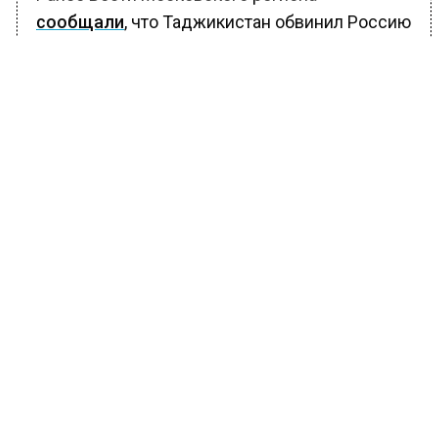
сообщали
, что Таджикистан обвинил Россию
в ущемлении прав и свобод своих граждан в
РФ.
БОЛЬШЕ АКТУАЛЬНЫХ НОВОСТЕЙ И ЭКСКЛЮЗИВНЫХ
ВИДЕО В ТЕЛЕГРАМ-КАНАЛЕ "ВЕСТИ МОСКОВСКОГО
РЕГИОНА".
ПОДПИШИСЬ!
ПОДПИСЫВАЙТЕСЬ НА МОСРЕГИОН:
НОВОСТИ
ДЗЕН
ТЕЛЕГРАМ
Новости СМИ2