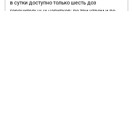
в сутки доступно только шесть доз
горячительных напитков: по три утром и по
три вечером. Кому хочется больше,
предлагается за отдельную плату пополнить
дозу алкоголя.
Также введен штраф за нарушение
общественного порядка на территории
отдыха. Дебоширам грозит от 750 до 1500
евро штрафных санкций (78 — 157 тысяч
рублей).
Ранее Вести Московского региона
сообщали
, что солист «Руки Вверх!» Жуков
озвучил причину своего лишнего веса.