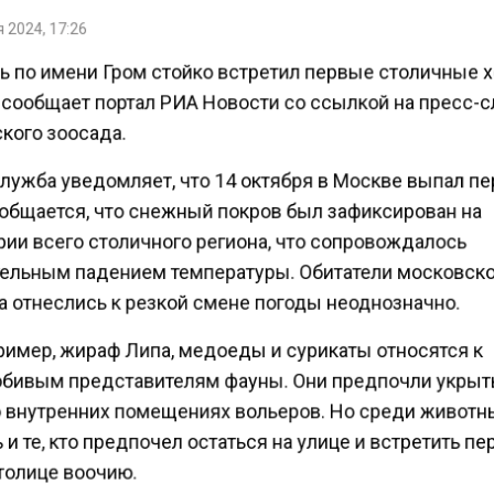
 2024, 17:26
 по имени Гром стойко встретил первые столичные 
 сообщает портал РИА Новости со ссылкой на пресс-
кого зоосада.
лужба уведомляет, что 14 октября в Москве выпал п
ообщается, что снежный покров был зафиксирован на
рии всего столичного региона, что сопровождалось
ельным падением температуры. Обитатели московск
а отнеслись к резкой смене погоды неоднозначно.
ример, жираф Липа, медоеды и сурикаты относятся к
бивым представителям фауны. Они предпочли укрыт
о внутренних помещениях вольеров. Но среди живот
и те, кто предпочел остаться на улице и встретить п
толице воочию.