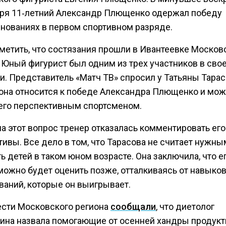
бря 11‑летний Александр Плющенко одержал победу
внованиях в первом спортивном разряде.
тметить, что состязания прошли в Ивантеевке Москов
. Юный фигурист был одним из трех участников в сво
и. Представитель «Матч ТВ» спросил у Татьяны Тарас
к она относится к победе Александра Плющенко и мож
 его перспективным спортсменом.
на этот вопрос тренер отказалась комментировать его
ивы. Все дело в том, что Тарасова не считает нужн
 детей в таком юном возрасте. Она заключила, что е
ожно будет оценить позже, отталкиваясь от навыков,
ваний, которые он выигрывает.
ести Московского региона
сообщали
, что диетолог
ина назвала помогающие от осенней хандры продукт