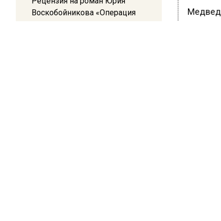
Рецензия на роман Юрия
Медведь
Воскобойникова «Операция
«Пропаганда»: Политический
снаружи
триллер на грани метафизики
наблюда
пара. Ср
08:45
Катюша 
Белгород попал под атаку
вольере
беспилотников — жители
слышали взрывы
Ранее В
начнется
БОЛЬШЕ А
ВИДЕО В 
РЕГИОНА".
ПОДПИСЫВ
НОВОС