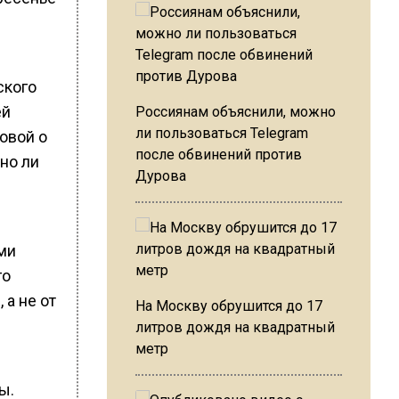
ского
ей
Россиянам объяснили, можно
ли пользоваться Telegram
овой о
после обвинений против
но ли
Дурова
ыми
го
 а не от
На Москву обрушится до 17
литров дождя на квадратный
метр
ы.