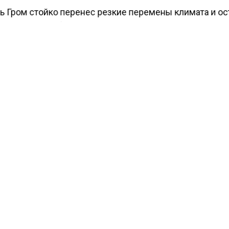
 Гром стойко перенес резкие перемены климата и о
. Пресс-служба зоосада заключила, что Гром стоиче
л за осадками из дождя и мокрого снега, выдыхая о
еди панд не все особи терпимо отнеслись к холоду, 
с мамой Диндин решили переждать непогоду во вну
.
ести Московского региона
сообщали
, что в Москве з
 с морозов минус 15 градусов.
КТУАЛЬНЫХ НОВОСТЕЙ И ЭКСКЛЮЗИВНЫХ
ПОДПИ
ТЕЛЕГРАМ-КАНАЛЕ "ВЕСТИ МОСКОВСКОГО
АЙТЕСЬ НА МОСРЕГИОН:
ТИ
ДЗЕН
ТЕЛЕГРАМ