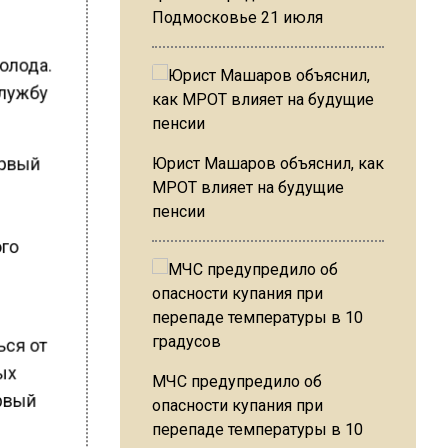
Подмосковье 21 июля
холода.
службу
ервый
Юрист Машаров объяснил, как
МРОТ влияет на будущие
пенсии
ого
ься от
ных
МЧС предупредило об
ервый
опасности купания при
перепаде температуры в 10