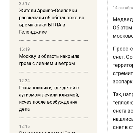
20:17
14 октября
Жители Архипо-Осиповки
рассказали об обстановке во
Медведь
время атаки БПЛА в
Об этом
Геленджике
московс
Пресс-с
16:19
снег. С
Москву и область накрыла
гроза с ливнем и ветром
террито
стремит
зоопарк
12:24
Глава клиники, где детей с
Так, нап
аутизмом лечили клизмой,
исчез после возбуждения
теплолю
дела
снега в
нашлись 
12:15
снег в с