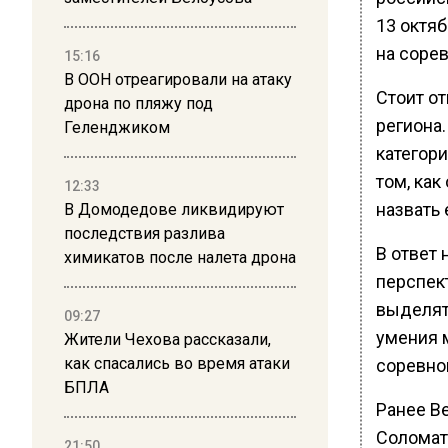
13 октя
на соре
15:16
В ООН отреагировали на атаку
Стоит о
дрона по пляжу под
региона
Геленджиком
категори
том, ка
12:33
назвать
В Домодедове ликвидируют
последствия разлива
В ответ 
химикатов после налета дрона
перспект
выделять
09:27
умения м
Жители Чехова рассказали,
как спасались во время атаки
соревно
БПЛА
Ранее В
Соломат
21:50