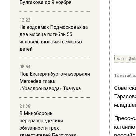
Булгакова до 9 ноября
12:22
На водоемах Подмосковья за
два месяца погибли 55
человек, включая семерых
детей
Фото: @plu
08:54
Под Екатеринбургом взорвали
14 октября
Mercedes главы
Советск
«Уралдронзавода» Ткачука
Тарасов
младшег
21:38
В Минобороны
Пресс-с
перераспределили
катанию
обязанности трех
российс
заместителей Белоусова