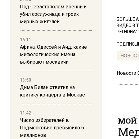
Под Севастополем военный
убил сослуживца и троих
БОЛЬШЕ А
мирных жителей
ВИДЕО В 
РЕГИОНА".
16:11
ПОДПИСЫВ
Афина, Одиссей и Аид: какие
мифологические имена
НОВОС
выбирают москвичи
Новости
13:50
Дима Билан ответил на
критику концерта в Москве
11:42
МОЙ 
Число избирателей в
Мед
Подмосковье превысило 6
миллионов