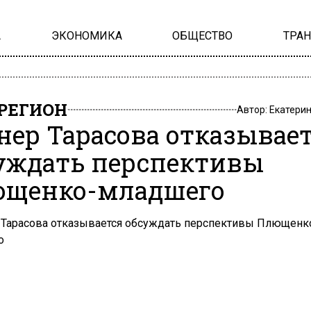
А
ЭКОНОМИКА
ОБЩЕСТВО
ТРА
РЕГИОН
Автор:
Екатери
нер Тарасова отказывае
уждать перспективы
щенко-младшего