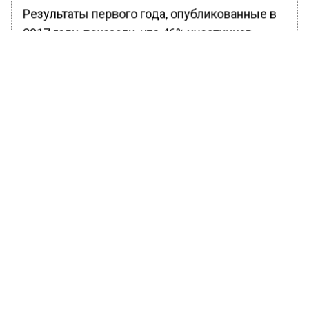
Результаты первого года, опубликованные в
2017 году, показали, что 46% участников
вернули свой диабет в норму через год.
Почти две трети (64%) тех, кто потерял более
10 кг во время программы, достигли
ремиссии через два года, как показывают
последние данные клинического
исследования ремиссии диабета (DiRECT).
Профессор Рой Тейлор из Ньюкаслского
университета отметил, что «это значительное
достижение» и подчеркивает биологическую
природу обратимого состояния. Однако он
добавил, что важно осознавать: «Ваш диабет
2 типа может вернуться, если вы снова
наберете вес».