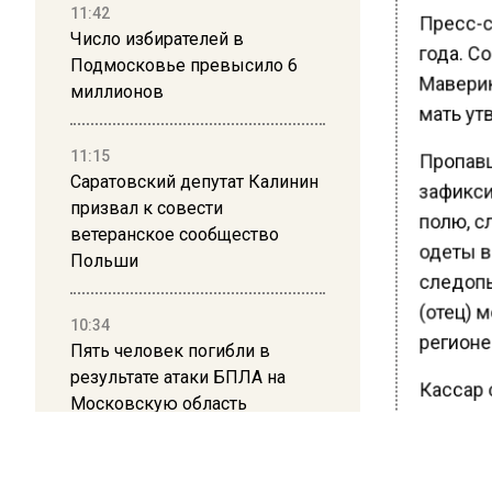
11:42
Пресс-с
Число избирателей в
года. Со
Подмосковье превысило 6
Маверик
миллионов
мать утв
11:15
Пропавши
Саратовский депутат Калинин
зафикси
призвал к совести
полю, сл
ветеранское сообщество
одеты в
Польши
следопы
(отец) 
10:34
регионе 
Пять человек погибли в
результате атаки БПЛА на
Кассар 
Московскую область
семье по
многие 
21:36
есть и т