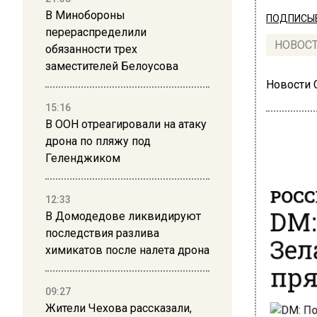
В Минобороны
ПОДПИСЫВ
перераспределили
НОВОС
обязанности трех
заместителей Белоусова
Новости
15:16
В ООН отреагировали на атаку
дрона по пляжу под
Геленджиком
РОСС
12:33
DM:
В Домодедове ликвидируют
Зел
последствия разлива
химикатов после налета дрона
пря
09:27
Жители Чехова рассказали,