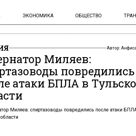
А
ЭКОНОМИКА
ОБЩЕСТВО
ТРА
ИЯ
Автор:
Анфиса
ернатор Миляев:
ртазоводы повредились
ле атаки БПЛА в Тульск
асти