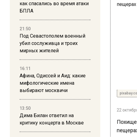
как спасались во время атаки
БПЛА
21:50
Под Севастополем военный
убил сослуживца и троих
мирных жителей
16:11
Афина, Одиссей и Аид: какие
мифологические имена
выбирают москвичи
pixabay.c
13:50
22 октября
Дима Билан ответил на
Похищен
критику концерта в Москве
пещерах.