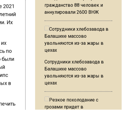
е 2021
гражданство 88 человек и
аннулировали 2600 ВНЖ
-летний
ии. Их
а их
сь по
ро были
Сотрудники хлебозавода в
ный
Балашихе массово
липс
увольняются из-за жары в
цехах
ных в
спечить
что
и них
Резкое похолодание с
 порода