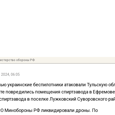
истерство обороны РФ
 2024, 06:05
чью украинские беспилотники атаковали Тульскую обл
ате повредились помещения спиртзавода в Ефремове
 спиртзавода в поселке Лужковский Суворовского рай
О Минобороны РФ ликвидировали дроны. По