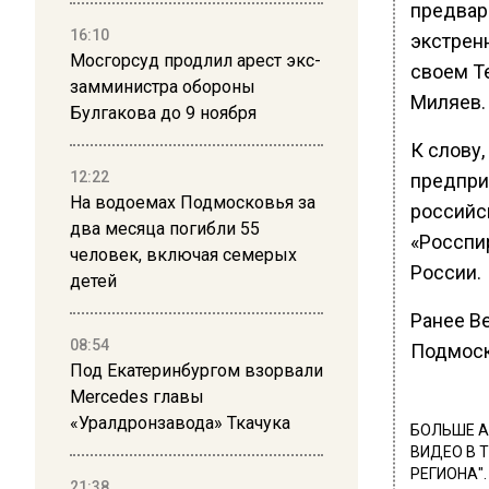
предвар
16:10
экстренн
Мосгорсуд продлил арест экс-
своем T
замминистра обороны
Миляев.
Булгакова до 9 ноября
К слову,
12:22
предпри
На водоемах Подмосковья за
российс
два месяца погибли 55
«Росспи
человек, включая семерых
России.
детей
Ранее В
08:54
Подмоск
Под Екатеринбургом взорвали
Mercedes главы
«Уралдронзавода» Ткачука
БОЛЬШЕ А
ВИДЕО В 
РЕГИОНА".
21:38