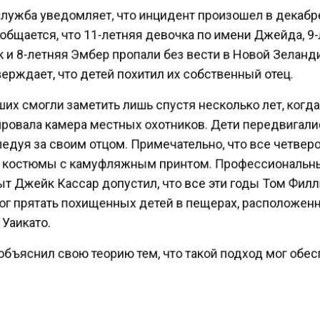
лужба уведомляет, что инцидент произошел в декабр
общается, что 11-летняя девочка по имени Джейда, 9
 и 8-летняя Эмбер пропали без вести в Новой Зеланд
ерждает, что детей похитил их собственный отец.
х смогли заметить лишь спустя несколько лет, когд
ровала камера местных охотников. Дети передвигали
едуя за своим отцом. Примечательно, что все четве
 костюмы с камуфляжным принтом. Профессиональ
т Джейк Кассар допустил, что все эти годы Том Фил
мог прятать похищенных детей в пещерах, расположен
Уаикато.
объяснил свою теорию тем, что такой подход мог обе
лное сокрытие от дронов. При этом стоит отметить, 
пещеры пользуются спросом среди туристов, но сред
е, о которых знают лишь местные жители. Каменистая