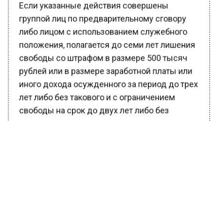
группой лиц по предварительному сговору
либо лицом с использованием служебного
положения, полагается до семи лет лишения
свободы со штрафом в размере 500 тысяч
рублей или в размере заработной платы или
иного дохода осужденного за период до трех
лет либо без такового и с ограничением
свободы на срок до двух лет либо без
такового.
Бывают случаи, когда граждане за деньги
регистрируют в своих квартирах либо ставят
на учет мигрантов без фактического
предоставления им жилья. По каждому
деянию есть уголовная статья и
соответствующее наказание.