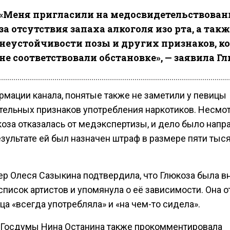
«Меня пригласили на медосвидетельствовани
за отсутствия запаха алкоголя изо рта, а такж
неустойчивости позы и других признаков, к
не соответствовали обстановке», — заявила Гл
рмации канала, понятые также не заметили у певицы
тельных признаков употребления наркотиков. Несмот
коза отказалась от медэкспертизы, и дело было напр
езультате ей был назначен штраф в размере пяти тыс
р Олеся Сазыкина подтвердила, что Глюкоза была в
писок артистов и упомянула о её зависимости. Она о
ца «всегда употребляла» и «на чем-то сидела».
 Госдумы Нина Останина также прокомментировала