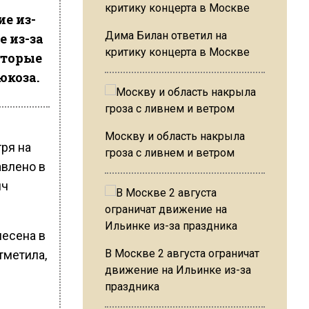
е из-
Дима Билан ответил на
е из-за
критику концерта в Москве
оторые
юкоза.
Москву и область накрыла
ря на
гроза с ливнем и ветром
авлено в
яч
несена в
В Москве 2 августа ограничат
тметила,
движение на Ильинке из-за
праздника