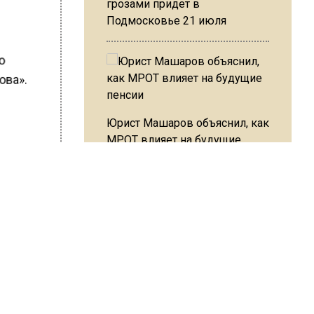
грозами придет в
Подмосковье 21 июля
го
ова».
Юрист Машаров объяснил, как
МРОТ влияет на будущие
пенсии
сийское
е
сь
МЧС предупредило об
чила
опасности купания при
перепаде температуры в 10