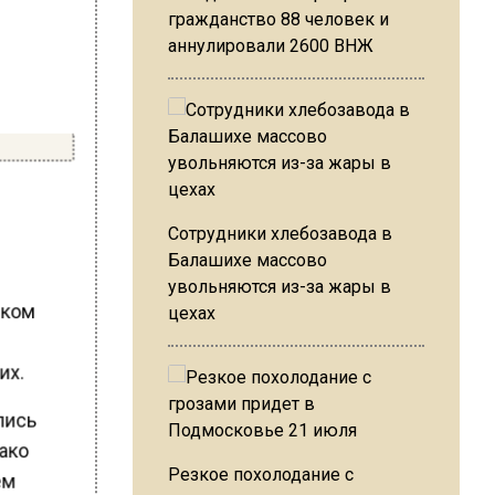
гражданство 88 человек и
аннулировали 2600 ВНЖ
Сотрудники хлебозавода в
Балашихе массово
м
увольняются из-за жары в
ском
цехах
их.
лись
нако
Резкое похолодание с
тем