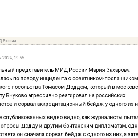
Д России
 2024, 19:55
ьный представитель МИД России Мария Захарова
лась по поводу инцидента с советником-посланнико
кого посольства Томасом Доддом, который в москов
ту Внуково агрессивно реагировал на российских
стов и сорвал аккредитационный бейдж у одного из н
е опубликованных видео видно, как журналисты пыта
вопросы Додду и другим британским дипломатам, од
твета он сначала сорвал бейдж с одного из них, а за