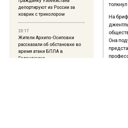
Гражданку Узбекистана
толкнул
депортируют из России за
коврик с триколором
На брифи
джентль
20:17
обществ
Жители Архипо-Осиповки
Она под
рассказали об обстановке во
предста
время атаки БПЛА в
професс
Геленджике
Также о
законод