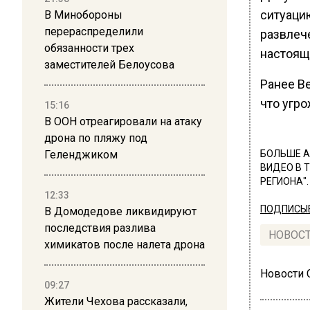
ситуаци
В Минобороны
перераспределили
развлеч
обязанности трех
настоящ
заместителей Белоусова
Ранее В
что угро
15:16
В ООН отреагировали на атаку
дрона по пляжу под
Геленджиком
БОЛЬШЕ А
ВИДЕО В 
РЕГИОНА".
12:33
ПОДПИСЫВ
В Домодедове ликвидируют
последствия разлива
НОВОС
химикатов после налета дрона
Новости
09:27
Жители Чехова рассказали,