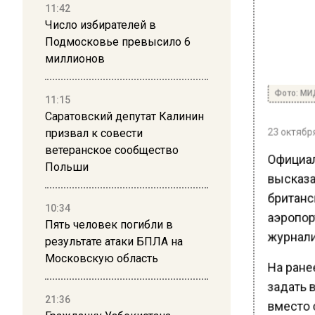
11:42
Число избирателей в
Подмосковье превысило 6
миллионов
Фото: МИ
11:15
Саратовский депутат Калинин
23 октября
призвал к совести
ветеранское сообщество
Официал
Польши
высказа
британс
10:34
аэропор
Пять человек погибли в
журнали
результате атаки БПЛА на
Московскую область
На ране
задать 
21:36
вместо о