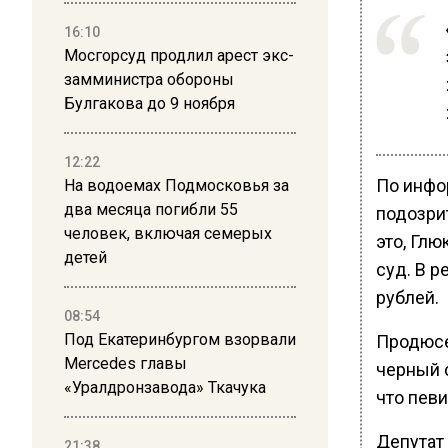
16:10
Мосгорсуд продлил арест экс-
замминистра обороны
Булгакова до 9 ноября
12:22
По инфо
На водоемах Подмосковья за
два месяца погибли 55
подозри
человек, включая семерых
это, Глю
детей
суд. В р
рублей.
08:54
Под Екатеринбургом взорвали
Продюсе
Mercedes главы
черный с
«Уралдронзавода» Ткачука
что певи
Депутат
21:38