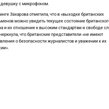
 девушку с микрофоном.
нге Захарова отметила, что в «выходке британских
менов можно увидеть текущее состояние британско
а и их отношение к высоким стандартам и свободе сл
черкнула, что британские представители «не имеют
вления о безопасности журналистов и уважении к их
ии».
на добавила, что Додду стоит освежить в памяти рос
ательство в отношении аккредитации журналистов.
«Аккредитация — это не ваша вещь. Если вы е
выбросили, возвращайте обратно и извините
перед российскими журналистами», — заклю
она.