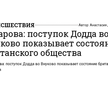
СШЕСТВИЯ
Автор:
Анастасия
арова: поступок Додда в
ково показывает состоя
танского общества