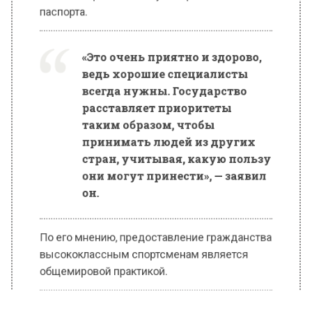
Двукратный олимпийский чемпион по
биатлону Дмитрий Васильев высказался о
присвоении российского гражданства
бразильскому футболисту «Зенита» Дугласу
Сантосу и канадскому хоккеисту
московского «Динамо» Седрику Пакетту. Его
комментарии приводит издание
«ВсеПроСпорт».
Васильев отметил, что иностранные атлеты
активно стремятся получить российские
паспорта.
«Это очень приятно и здорово,
ведь хорошие специалисты
всегда нужны. Государство
расставляет приоритеты
таким образом, чтобы
принимать людей из других
стран, учитывая, какую пользу
они могут принести», — заявил
он.
По его мнению, предоставление гражданства
высококлассным спортсменам является
общемировой практикой.
«Глядишь, нашему спорту
прибудет отличное подспорье
к тому моменту, когда начнут