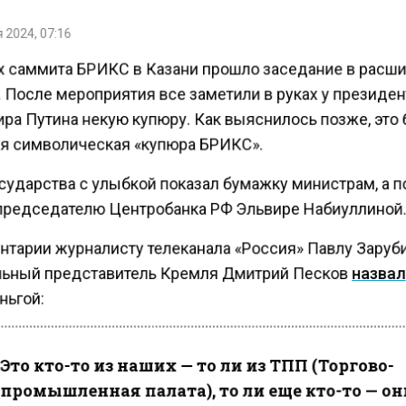
 2024, 07:16
х саммита БРИКС в Казани прошло заседание в расш
. После мероприятия все заметили в руках у президе
ра Путина некую купюру. Как выяснилось позже, это
я символическая «купюра БРИКС».
осударства с улыбкой показал бумажку министрам, а 
председателю Центробанка РФ Эльвире Набиуллиной
нтарии журналисту телеканала «Россия» Павлу Заруб
ьный представитель Кремля Дмитрий Песков
назва
ньгой:
Это кто-то из наших — то ли из ТПП (Торгово-
промышленная палата), то ли еще кто-то — о