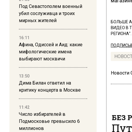
магазине
Под Севастополем военный
убил сослуживца и троих
мирных жителей
БОЛЬШЕ А
ВИДЕО В 
РЕГИОНА".
16:11
Афина, Одиссей и Аид: какие
ПОДПИСЫВ
мифологические имена
НОВОС
выбирают москвичи
Новости
13:50
Дима Билан ответил на
критику концерта в Москве
11:42
БЕЗ 
Число избирателей в
Подмосковье превысило 6
Пут
миллионов