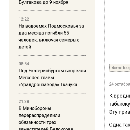
Булгакова до 9 ноября
12:22
На водоемах Подмосковья за
два месяца погибли 55
человек, включая семерых
детей
08:54
Фото: free
Под Екатеринбургом взорвали
Mercedes главы
«Уралдронзавода» Ткачука
24 октября
К вредн
21:38
табакоку
В Минобороны
Эту при
перераспределили
обязанности трех
Одна та
заместителей Белоусова