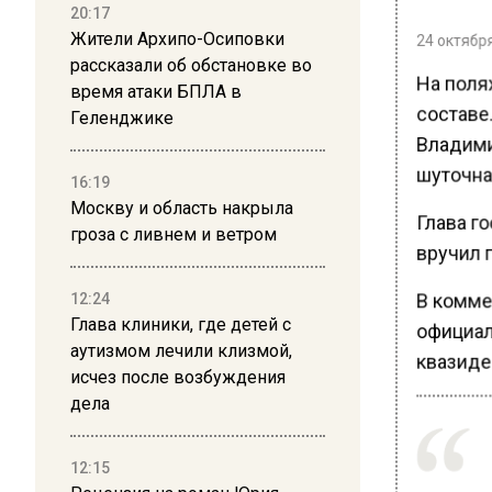
20:17
Жители Архипо-Осиповки
24 октября
рассказали об обстановке во
На поля
время атаки БПЛА в
составе
Геленджике
Владими
шуточна
16:19
Москву и область накрыла
Глава г
гроза с ливнем и ветром
вручил 
В комме
12:24
Глава клиники, где детей с
официал
аутизмом лечили клизмой,
квазиде
исчез после возбуждения
дела
12:15