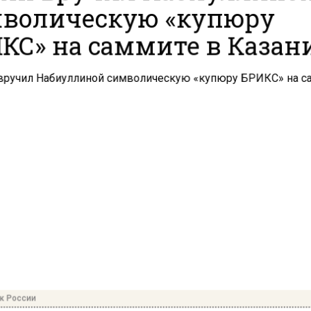
волическую «купюру
КС» на саммите в Казан
к России