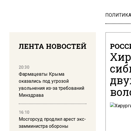
ПОЛИТИК
ЛЕНТА НОВОСТЕЙ
РОСС
Хир
сиб
20:30
Фармацевты Крыма
дву
оказались под угрозой
вол
увольнения из-за требований
Минздрава
16:10
Мосгорсуд продлил арест экс-
замминистра обороны