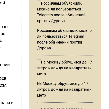
дый
стью
Россиянам объяснили, можно
ос.
ли пользоваться Telegram
.
после обвинений против
в
Дурова
жении
ров.
На Москву обрушится до 17
ком,
литров дождя на квадратный
метр
упала в