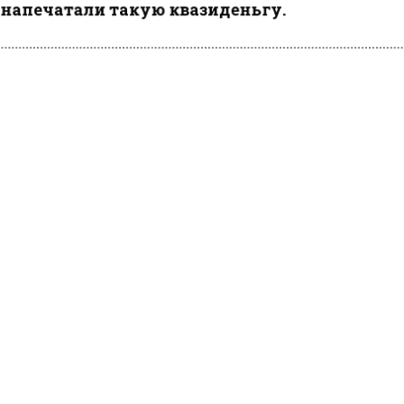
напечатали такую квазиденьгу.
ам Пескова, Набиуллиной бумажка не понравилась.
ести Московского региона
сообщали
, что Собянин
дился о введении карантина в Люблино из-за бешенс
х.
КТУАЛЬНЫХ НОВОСТЕЙ И ЭКСКЛЮЗИВНЫХ
ПОДПИ
ТЕЛЕГРАМ-КАНАЛЕ "ВЕСТИ МОСКОВСКОГО
АЙТЕСЬ НА МОСРЕГИОН:
ТИ
ДЗЕН
ТЕЛЕГРАМ
 СМИ2