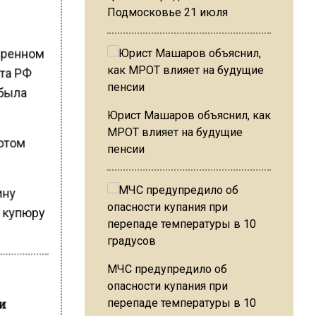
Подмосковье 21 июля
иренном
нта РФ
 была
Юрист Машаров объяснил, как
МРОТ влияет на будущие
потом
пенсии
.
ину
л
купюру
МЧС предупредило об
опасности купания при
ни
перепаде температуры в 10