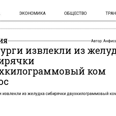
А
ЭКОНОМИКА
ОБЩЕСТВО
ТРА
ИЯ
Автор:
Анфиса
урги извлекли из желу
ирячки
хкилограммовый ком
ос