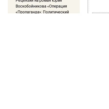
Рецензия на роман Юрия
Воскобойникова «Операция
«Пропаганда»: Политический
триллер на грани метафизики
По слов
Ранее В
08:45
Белгород попал под атаку
распоря
беспилотников — жители
животны
слышали взрывы
БОЛЬШЕ А
ВИДЕО В 
РЕГИОНА".
ПОДПИСЫВ
НОВОС
Новости