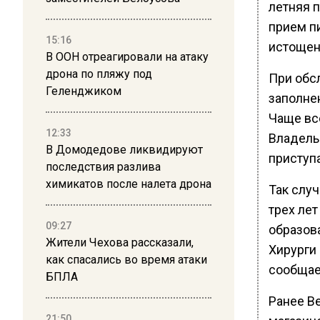
летняя 
прием п
15:16
истощен
В ООН отреагировали на атаку
дрона по пляжу под
При обс
Геленджиком
заполне
Чаще все
12:33
Владель
В Домодедове ликвидируют
приступ
последствия разлива
химикатов после налета дрона
Так случ
трех лет
09:27
образов
Жители Чехова рассказали,
Хирурги 
как спасались во время атаки
сообщае
БПЛА
Ранее В
21:50