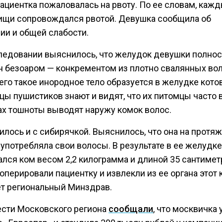
пациентка пожаловалась на рвоту. По ее словам, каж
ищи сопровождался рвотой. Девушка сообщила об
ии и общей слабости.
ледовании выяснилось, что желудок девушки полно
н безоаром — конкрементом из плотно свалянных вол
го такое инородное тело образуется в желудке котов
цы пушистиков знают и видят, что их питомцы часто 
ах тошноты выводят наружу комок волос.
илось и с сибирячкой. Выяснилось, что она на протя
 употребляла свои волосы. В результате в ее желудке
ался ком весом 2,2 килограмма и длиной 35 сантимет
оперировали пациентку и извлекли из ее органа этот 
т региональный Минздрав.
ести Московского региона
сообщали
, что москвичка 