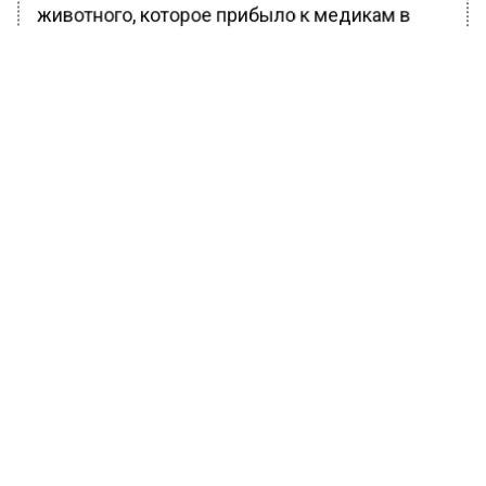
животного, которое прибыло к медикам в
крайне тяжелом состоянии. Местные жители
намерены отыскать виновных и обратиться к
сотрудникам правоохранительных органов,
чтобы злоумышленники ответили за
содеянное по всей строгости.
Ранее Вести Московского региона
сообщали
, что жители Красногорска
сообщили о стрельбе рядом с ЖК
«Изумрудные холмы».
БОЛЬШЕ АКТУАЛЬНЫХ НОВОСТЕЙ И ЭКСКЛЮЗИВНЫХ
ВИДЕО В ТЕЛЕГРАМ-КАНАЛЕ "ВЕСТИ МОСКОВСКОГО
РЕГИОНА".
ПОДПИШИСЬ!