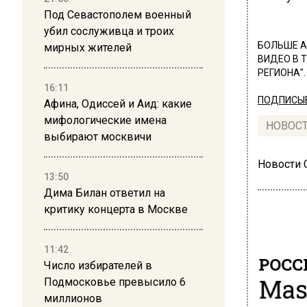
Под Севастополем военный
убил сослуживца и троих
БОЛЬШЕ А
мирных жителей
ВИДЕО В 
РЕГИОНА".
16:11
ПОДПИСЫВ
Афина, Одиссей и Аид: какие
мифологические имена
НОВОС
выбирают москвичи
Новости
13:50
Дима Билан ответил на
критику концерта в Москве
11:42
РОСС
Число избирателей в
Mas
Подмосковье превысило 6
миллионов