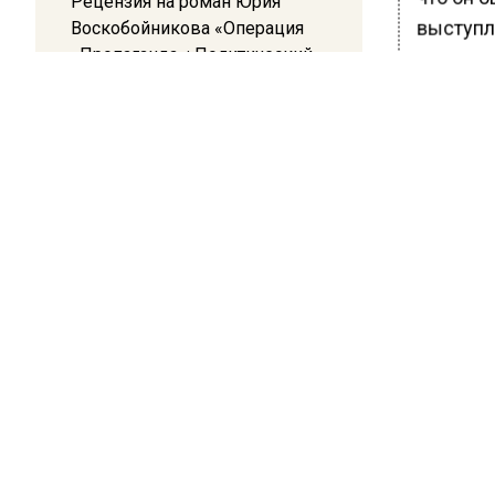
Рецензия на роман Юрия
выступл
Воскобойникова «Операция
«Пропаганда»: Политический
украинс
триллер на грани метафизики
Он отмеч
всерьез 
08:45
меропри
Белгород попал под атаку
беспилотников — жители
что нак
слышали взрывы
продюсе
деятель
организа
*Призна
Ранее В
тюремно