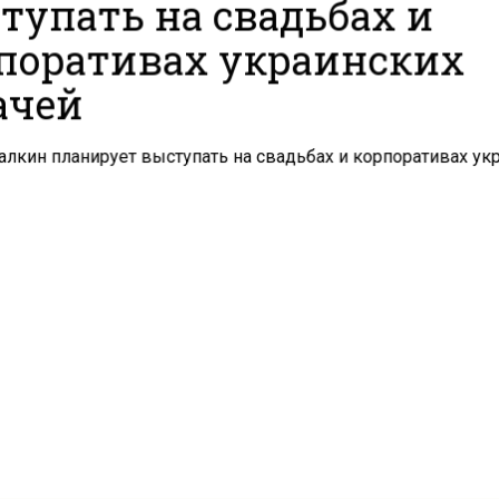
тупать на свадьбах и
поративах украинских
ачей