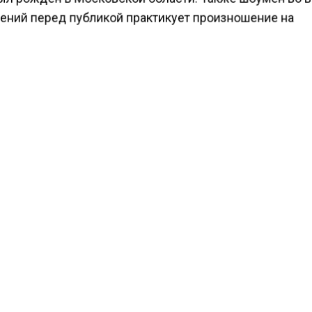
ений перед публикой практикует произношение на
ком языке.
ал, что с детства был знаком с этим языком, но сейч
занялся его изучением, чтобы радовать заказчиков
ятий четким произношением. На данный момент изве
ануне Галкин связался с несколькими крупными укра
рами, чтобы обсудить возможность организации сво
ности. Сейчас речь идёт минимум о двух крупных
торах.
н иноагентом в РФ.
ести Московского региона
сообщали
, что ГД приняла
м сроке до 15 лет за организацию незаконной миграц