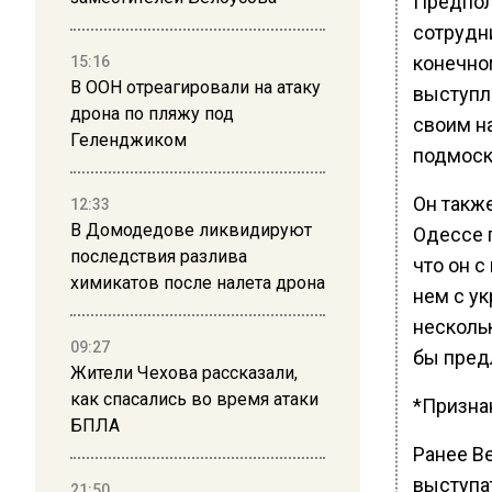
Предпола
сотрудн
конечном
15:16
В ООН отреагировали на атаку
выступл
дрона по пляжу под
своим н
Геленджиком
подмоск
Он такж
12:33
В Домодедове ликвидируют
Одессе 
последствия разлива
что он с
химикатов после налета дрона
нем с у
несколь
09:27
бы пред
Жители Чехова рассказали,
как спасались во время атаки
*Призна
БПЛА
Ранее В
выступат
21:50