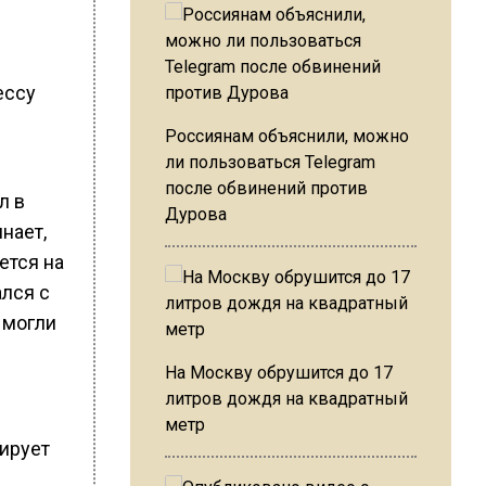
ессу
Россиянам объяснили, можно
ли пользоваться Telegram
после обвинений против
л в
Дурова
нает,
ется на
ался с
 могли
На Москву обрушится до 17
литров дождя на квадратный
метр
нирует