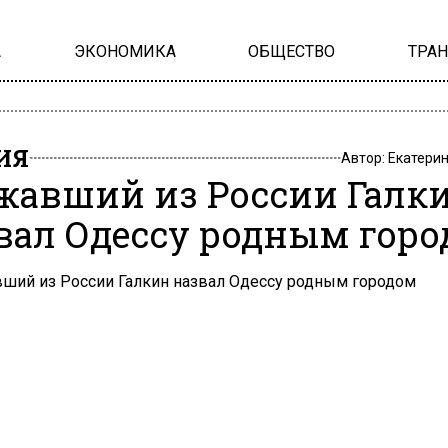
А
ЭКОНОМИКА
ОБЩЕСТВО
ТРА
ИЯ
Автор:
Екатери
жавший из России Галк
вал Одессу родным гор