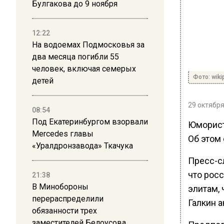
Булгакова до 9 ноября
12:22
На водоемах Подмосковья за
два месяца погибли 55
человек, включая семерых
Фото: wiki
детей
29 октября
08:54
Под Екатеринбургом взорвали
Юморист
Mercedes главы
Об этом
«Уралдронзавода» Ткачука
Пресс-с
что рос
21:38
В Минобороны
элитам, 
перераспределили
Галкин 
обязанности трех
заместителей Белоусова