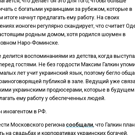
гается, что делает он это для того, чтобы больше
ичать с богатыми украинцами за рубежом, которые в
 итоге начнут предлагать ему работу. На своих
ениях ионоген регулярно скандирует, что считает Од
астоящим родным домом, хотя родился шоумен в
овном Наро-Фоминске.
е делится воспоминаниями из детства, когда выступа
перед гостями. Не без гордости Максим Галкин упоми
 малых лет учит украинский язык, поэтому бегло обща
краиноговорящей публикой в зале. Ведущий уже связ
кими украинскими продюсерами, которые в будущем
лагать ему работу у обеспеченных людей.
н иноагентом в РФ.
ести Московского региона
сообщали
, что Галкин пла
ь на свадьбах и корпоративах украинских богачей.