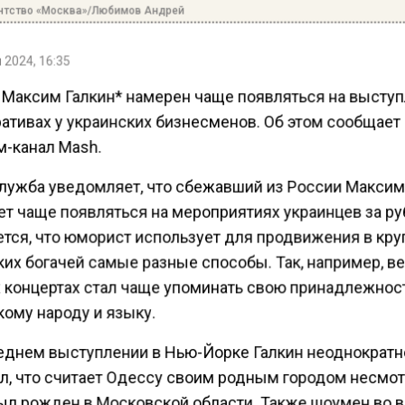
нтство «Москва»/Любимов Андрей
 2024, 16:35
Максим Галкин* намерен чаще появляться на высту
ративах у украинских бизнесменов. Об этом сообщает
м-канал Mash.
лужба уведомляет, что сбежавший из России Максим
ет чаще появляться на мероприятиях украинцев за р
тся, что юморист использует для продвижения в кру
ких богачей самые разные способы. Так, например, 
х концертах стал чаще упоминать свою принадлежнос
кому народу и языку.
еднем выступлении в Нью-Йорке Галкин неоднократн
л, что считает Одессу своим родным городом несмотр
был рожден в Московской области. Также шоумен во 