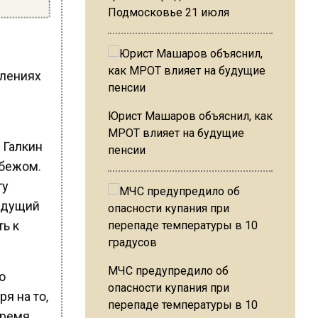
Подмосковье 21 июля
плениях
Юрист Машаров объяснил, как
МРОТ влияет на будущие
 Галкин
пенсии
убежом.
гу
ведущий
ть к
МЧС предупредило об
о
опасности купания при
я на то,
перепаде температуры в 10
время