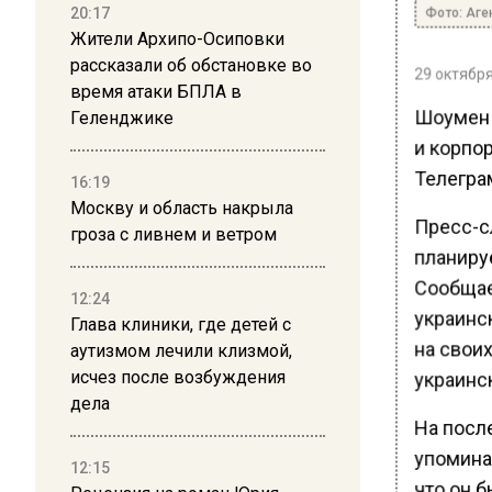
Фото: Аге
20:17
Жители Архипо-Осиповки
рассказали об обстановке во
29 октября
время атаки БПЛА в
Шоумен 
Геленджике
и корпо
Телегра
16:19
Москву и область накрыла
Пресс-с
гроза с ливнем и ветром
планиру
Сообщае
12:24
украинс
Глава клиники, где детей с
на свои
аутизмом лечили клизмой,
исчез после возбуждения
украинс
дела
На посл
упомина
12:15
что он 