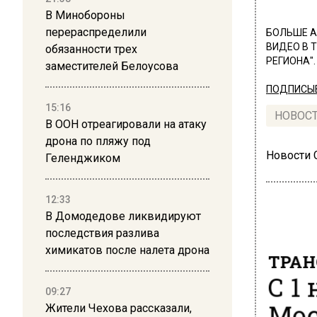
В Минобороны
перераспределили
БОЛЬШЕ А
ВИДЕО В 
обязанности трех
РЕГИОНА".
заместителей Белоусова
ПОДПИСЫВ
15:16
НОВОС
В ООН отреагировали на атаку
дрона по пляжу под
Новости
Геленджиком
12:33
В Домодедове ликвидируют
последствия разлива
химикатов после налета дрона
ТРАН
С 1
09:27
Мос
Жители Чехова рассказали,