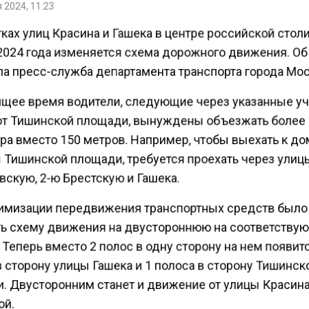
 2024, 11:23
ках улиц Красина и Гашека в центре российской стол
2024 года изменяется схема дорожного движения. Об
а пресс-служба департамента транспорта города Мо
ящее время водители, следующие через указанные у
от Тишинской площади, вынуждены объезжать более
ра вместо 150 метров. Например, чтобы выехать к до
 Тишинской площади, требуется проехать через улиц
скую, 2-ю Брестскую и Гашека.
имизации передвижения транспортных средств был
ь схему движения на двустороннюю на соответств
 Теперь вместо 2 полос в одну сторону на нем появит
 сторону улицы Гашека и 1 полоса в сторону Тишинск
. Двусторонним станет и движение от улицы Красина
ой.