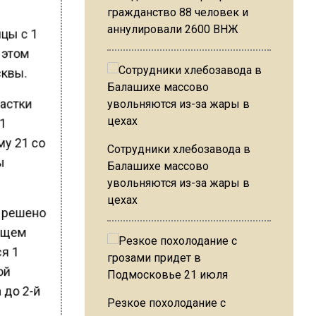
гражданство 88 человек и
аннулировали 2600 ВНЖ
ицы с 1
 этом
сквы.
частки
 1
му 21 со
Сотрудники хлебозавода в
ы
Балашихе массово
увольняются из-за жары в
цехах
о решено
ующем
ся 1
ой
 до 2-й
Резкое похолодание с