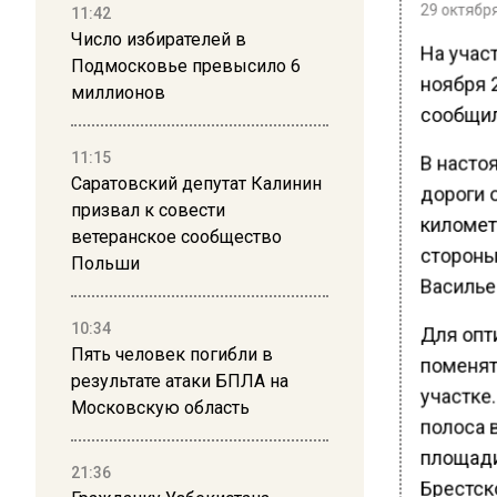
29 октября
11:42
Число избирателей в
На участ
Подмосковье превысило 6
ноября 
миллионов
сообщил
11:15
В насто
Саратовский депутат Калинин
дороги 
призвал к совести
километ
ветеранское сообщество
стороны
Польши
Васильев
10:34
Для опт
Пять человек погибли в
поменят
результате атаки БПЛА на
участке.
Московскую область
полоса в
площади
21:36
Брестск