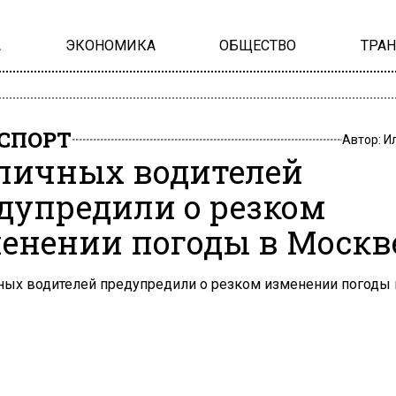
А
ЭКОНОМИКА
ОБЩЕСТВО
ТРА
СПОРТ
Автор:
И
личных водителей
дупредили о резком
енении погоды в Москв