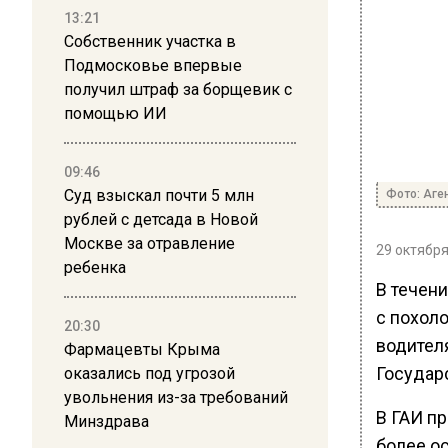
13:21
Собственник участка в
Подмосковье впервые
получил штраф за борщевик с
помощью ИИ
09:46
Суд взыскал почти 5 млн
Фото: Аге
рублей с детсада в Новой
Москве за отравление
29 октября
ребенка
В течен
с похол
20:30
водител
Фармацевты Крыма
Государ
оказались под угрозой
увольнения из-за требований
В ГАИ п
Минздрава
более о