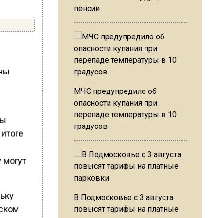
пенсии
ины
МЧС предупредило об
опасности купания при
перепаде температуры в 10
ны
градусов
 итоге
 могут
льку
В Подмосковье с 3 августа
еском
повысят тарифы на платные