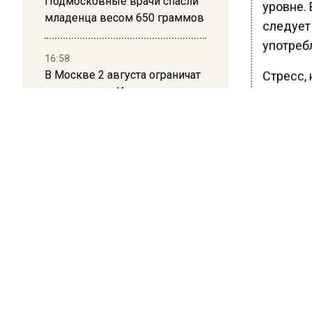
Подмосковные врачи спасли
уровне. 
младенца весом 650 граммов
следует
употребл
16:58
В Москве 2 августа ограничат
Стресс, 
движение на Ильинке из-за
найдут 
праздника
подобра
некотор
помощью
организ
необход
Ранее В
анонсир
БОЛЬШЕ А
ВИДЕО В 