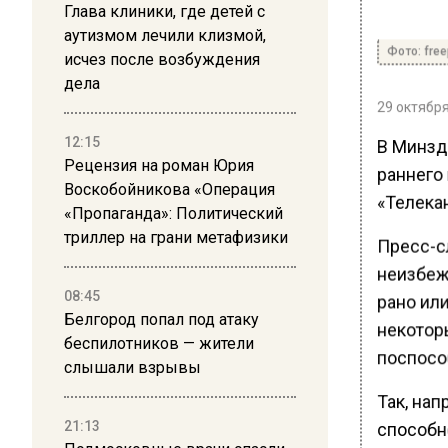
Глава клиники, где детей с
аутизмом лечили клизмой,
Фото: free
исчез после возбуждения
дела
29 октября
12:15
В Минзд
Рецензия на роман Юрия
раннего
Воскобойникова «Операция
«Телека
«Пропаганда»: Политический
триллер на грани метафизики
Пресс-с
неизбеж
08:45
рано или
Белгород попал под атаку
некотор
беспилотников — жители
поспосо
слышали взрывы
Так, нап
21:13
способн