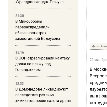
«Уралдронзавода» Ткачука
21:38
В Минобороны
перераспределили
обязанности трех
заместителей Белоусова
Фото: krem
15:16
В ООН отреагировали на атаку
29 октября
дрона по пляжу под
В Москв
Геленджиком
Всеросс
средним
12:33
лауреато
В Домодедове ликвидируют
последствия разлива
выдающи
химикатов после налета дрона
сотрудн