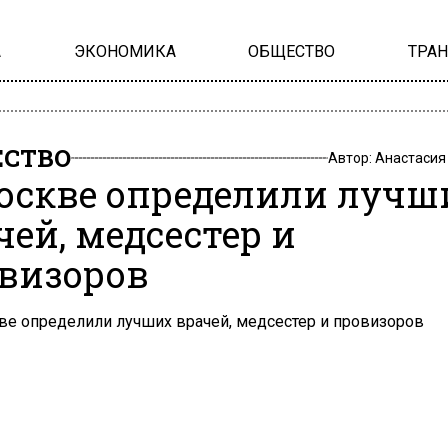
А
ЭКОНОМИКА
ОБЩЕСТВО
ТРА
СТВО
Автор:
Анастасия
оскве определили лучш
чей, медсестер и
визоров