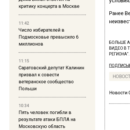
условиях
критику концерта в Москве
Ранее В
неизвес
11:42
Число избирателей в
Подмосковье превысило 6
БОЛЬШЕ А
миллионов
ВИДЕО В 
РЕГИОНА".
11:15
ПОДПИСЫВ
Саратовский депутат Калинин
призвал к совести
НОВОС
ветеранское сообщество
Польши
Новости
10:34
Пять человек погибли в
результате атаки БПЛА на
Московскую область