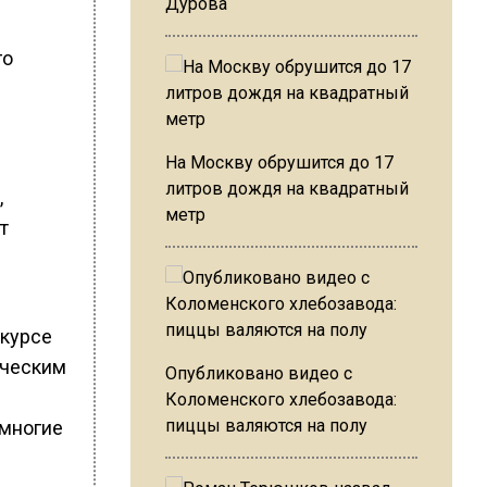
Дурова
го
На Москву обрушится до 17
литров дождя на квадратный
,
метр
т
нкурсе
ическим
Опубликовано видео с
Коломенского хлебозавода:
пиццы валяются на полу
 многие