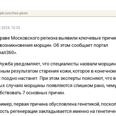
pik.com/free-photo
 2024, 10:33
раве Московского региона выявили ключевые прич
 возникновения морщин. Об этом сообщает портал
нал360».
лужба уведомляет, что специалисты назвали морщи
ным результатом старения кожи, которое в конечном
 поздно настанет. При этом эксперты поясняют, что в
ых случаях морщины появляются слишком рано, чему
бствовать 7 основных причин.
ример, первая причина обусловлена генетикой, поско
ость регенерации закладывается именно на генетич