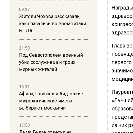
Награды
09:27
здравоо
Жители Чехова рассказали,
как спасались во время атаки
конгрес
БПЛА
здравоо
Глава в
21:50
посвяще
Под Севастополем военный
первого
убил сослуживца и троих
мирных жителей
значимо
медицин
16:11
Лауреата
Афина, Одиссей и Аид: какие
«Лучший
мифологические имена
выбирают москвичи
образов
предста
из них р
13:50
Дима Билан ответил на