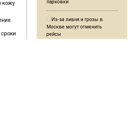
парковки
о кожу
у
ение.
 сроки
о
Из-за ливня и грозы в Москве
могут отменить рейсы
дый
м все же
В ОП предложили ввести
допвыплату для россиян
после 70 лет
ШИСЬ!