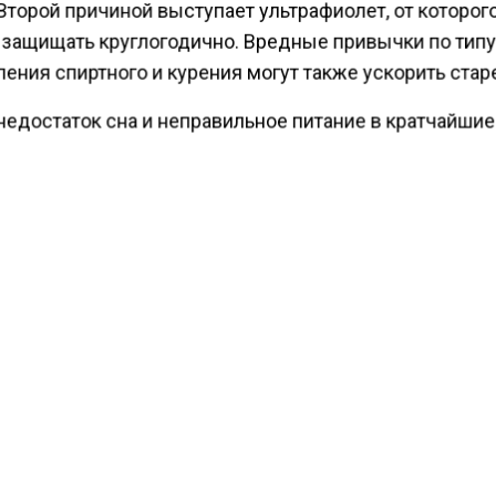
Второй причиной выступает ультрафиолет, от которог
 защищать круглогодично. Вредные привычки по тип
ения спиртного и курения могут также ускорить стар
недостаток сна и неправильное питание в кратчайшие
отражение во внешнем облике человека. Неправильн
нный косметический уход может навредить коже в
ых случаях, поэтому подбирать его рекомендуется с
 специалиста. При этом не стоит забывать, что каж
м индивидуален, но общих правил ухода за здоровье
имо придерживаться.
ести Московского региона
сообщали
, что в Москве
овали постепенное похолодание.
КТУАЛЬНЫХ НОВОСТЕЙ И ЭКСКЛЮЗИВНЫХ
ПОДПИ
ТЕЛЕГРАМ-КАНАЛЕ "ВЕСТИ МОСКОВСКОГО