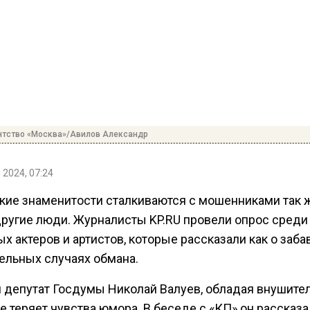
нтство «Москва»/Авилов Александр
 2024, 07:24
кие знаменитости сталкиваются с мошенниками так же
ругие люди. Журналисты KP.RU провели опрос среди
х актеров и артистов, которые рассказали как о заба
тельных случаях обмана.
и депутат Госдумы Николай Валуев, обладая внушит
е теряет чувства юмора. В беседе с «КП» он рассказал