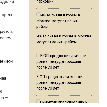
а сделки
парковки
т пресс-
щается.
Из-за ливня и грозы в Москве
писался
могут отменить рейсы
емейной
В ОП предложили ввести
нная
допвыплату для россиян
после 70 лет
ме
нов —