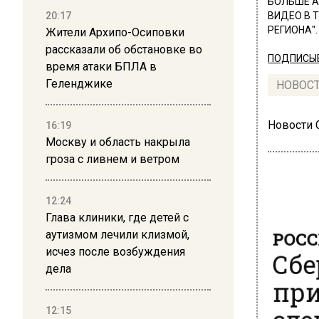
БОЛЬШЕ А
20:17
ВИДЕО В 
РЕГИОНА".
Жители Архипо-Осиповки
рассказали об обстановке во
ПОДПИСЫВ
время атаки БПЛА в
Геленджике
НОВОС
Новости
16:19
Москву и область накрыла
гроза с ливнем и ветром
12:24
Глава клиники, где детей с
РОСС
аутизмом лечили клизмой,
Сбе
исчез после возбуждения
дела
при
сде
12:15