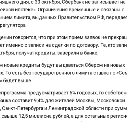
яшнего дня, с 30 октября, Сбербанк не записывает н
ейной ипотеке». Ограничения временные и связаны с
нием лимита, выданных Правительством РФ, передае
регулятора.
нии говорится, что при этом прием заявок не прекра
т именно о записи на сделки по договору. Те, кто за
тября, получат кредиты, заверили в банке.
м новые кредиты будут выдаваться Сбером на новых
. То есть без государственного лимита ставка по «С
» будет выше.
спрограмма предусматривает 6% годовых, то собстве
банка составит 9,4% для жителей Москвы, Московской
, Санкт-Петербурга и Ленинградской области при сум
 свыше 12,5 миллиона рублей, а для остальных регио
сумме ипотеки от 6,5 миллиона рублей.