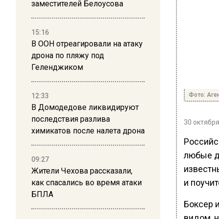
заместителей Белоусова
15:16
В ООН отреагировали на атаку
дрона по пляжу под
Геленджиком
Фото: Аге
12:33
В Домодедове ликвидируют
последствия разлива
30 октября
химикатов после налета дрона
Российс
любые д
09:27
известны
Жители Чехова рассказали,
и поучи
как спасались во время атаки
БПЛА
Боксер 
видом, н