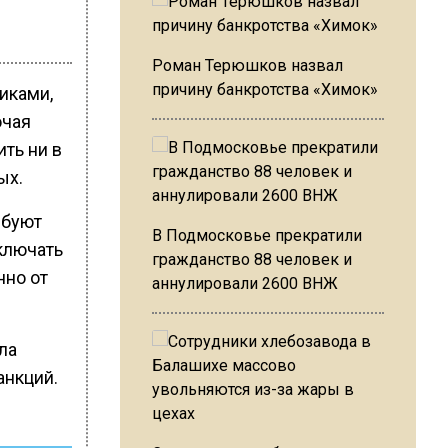
Роман Терюшков назвал
причину банкротства «Химок»
иками,
ючая
ить ни в
ых.
ебуют
В Подмосковье прекратили
ключать
гражданство 88 человек и
нно от
аннулировали 2600 ВНЖ
ла
анкций.