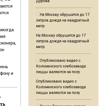
Дурова
шаются
аются
никогда
На Москву обрушится до 17
ния
литров дождя на квадратный
сионера,
метр
лон
чень
ефону и
Опубликовано видео с
Коломенского хлебозавода:
пиццы валяются на полу
т
ать