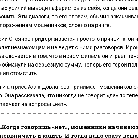
бых усилий выводит аферистов из себя, когда они ре
онить. Эти диалоги, по его словам, обычно заканчив
поражением мошенников, словно на ринге.
рий Стоянов придерживается простого принципа: он 
ряет незнакомцам и не ведет с ними разговоров. Иро
аключается в том, что в новом фильме он играет пен
 обманули на серьезную сумму. Теперь его герой по
ния отомстить.
 и актриса Алла Довлатова принимает мошенников о
. Она рассказала, что никогда не говорит «да» по тел
твечает на вопросы «нет».
«Когда говоришь «нет», мошенники начинаю
нервничать и юлить. И тогда надо сразу веш