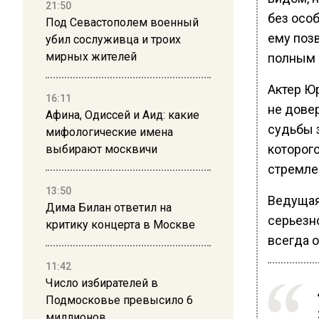
21:50
без осо
Под Севастополем военный
ему позв
убил сослуживца и троих
мирных жителей
полным 
Актер Ю
16:11
не дове
Афина, Одиссей и Аид: какие
судьбы з
мифологические имена
которого
выбирают москвичи
стремле
13:50
Ведущая
Дима Билан ответил на
серьезно
критику концерта в Москве
всегда о
11:42
Число избирателей в
Подмосковье превысило 6
миллионов