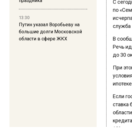
С сегодн
праздника
по «Сем
исчерпа
13:30
Путин указал Воробьеву на
служба 
большие долги Московской
В сообще
области в сфере ЖКХ
Речь иде
до 30 ок
При это
условиях
ипотеке
Если го
ставка 
области
кредита
10% при 