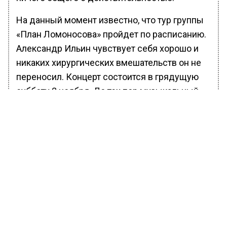
На данный момент известно, что тур группы
«План Ломоносова» пройдет по расписанию.
Александр Ильин чувствует себя хорошо и
никаких хирургических вмешательств он не
переносил. Концерт состоится в грядущую
субботу 2 ноября. До тех пор музыкальный
коллектив регулярно репетирует.
Ранее Вести Московского региона
сообщали
, что заклинатель змей
Динкельман скончался от укуса зеленой
мамбы у себя дома.
БОЛЬШЕ АКТУАЛЬНЫХ НОВОСТЕЙ И ЭКСКЛЮЗИВНЫХ
ВИДЕО В ТЕЛЕГРАМ-КАНАЛЕ "ВЕСТИ МОСКОВСКОГО