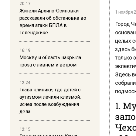
20:17
1 ноября 2
Жители Архипо-Осиповки
рассказали об обстановке во
Город Ч
время атаки БПЛА в
основан 
Геленджике
целых с
здесь б
16:19
только э
Москву и область накрыла
эклекти
гроза с ливнем и ветром
Здесь вс
собрали
12:24
подмоск
Глава клиники, где детей с
аутизмом лечили клизмой,
1. М
исчез после возбуждения
запо
дела
Чехо
12:15
«Ме