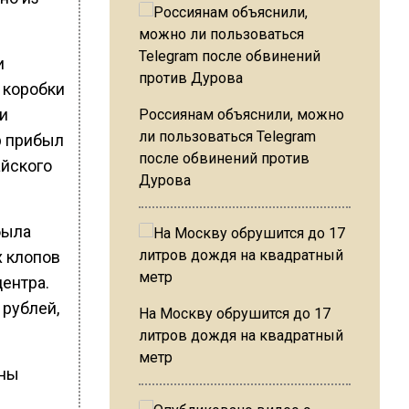
и
о коробки
и
Россиянам объяснили, можно
ли пользоваться Telegram
р прибыл
после обвинений против
айского
Дурова
была
х клопов
центра.
 рублей,
На Москву обрушится до 17
литров дождя на квадратный
метр
аны