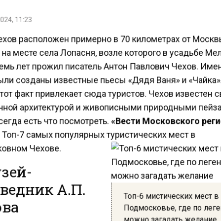
024, 11:23
ехов расположен примерно в 70 километрах от Москв
на месте села Лопасня, возле которого в усадьбе М
емь лет прожил писатель Антон Павлович Чехов. Име
ыли созданы известные пьесы «Дядя Ваня» и «Чайка»
тот факт привлекает сюда туристов. Чехов известен 
чной архитектурой и живописными природными пейз
егда есть что посмотреть.
«Вести Московского рег
 Топ-7 самых популярных туристических мест в
овном Чехове.
узей-
ведник А.П.
Топ-6 мистических мест в
ва
Подмосковье, где по лег
лихово»
можно загадать желание