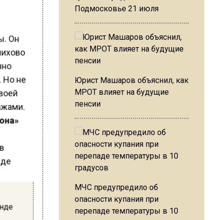
Подмосковье 21 июля
ы. Он
елихово
нно
. Но не
Юрист Машаров объяснил, как
своей
МРОТ влияет на будущие
ажами.
пенсии
иона»
МЧС предупредило об
опасности купания при
енде
перепаде температуры в 10