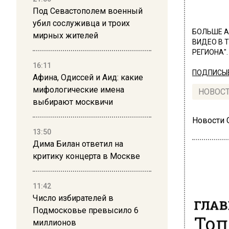
Под Севастополем военный
убил сослуживца и троих
БОЛЬШЕ А
мирных жителей
ВИДЕО В 
РЕГИОНА".
16:11
ПОДПИСЫВ
Афина, Одиссей и Аид: какие
мифологические имена
НОВОС
выбирают москвичи
Новости
13:50
Дима Билан ответил на
критику концерта в Москве
11:42
ГЛАВ
Число избирателей в
Топ
Подмосковье превысило 6
миллионов