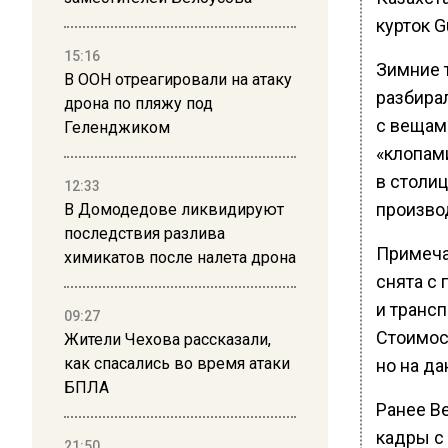
курток G
15:16
Зимние 
В ООН отреагировали на атаку
разбирал
дрона по пляжу под
с вещам
Геленджиком
«клопам
в столиц
12:33
произво
В Домодедове ликвидируют
последствия разлива
Примеча
химикатов после налета дрона
снята с
и трансп
09:27
Стоимост
Жители Чехова рассказали,
как спасались во время атаки
но на да
БПЛА
Ранее В
кадры с
21:50