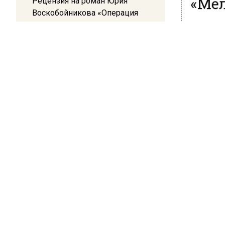
Рецензия на роман Юрия
Воскобойникова «Операция
Село Мел
«Пропаганда»: Политический
П. Чехов
триллер на грани метафизики
построит
крестья
08:45
Белгород попал под атаку
В насто
беспилотников — жители
дом, ме
слышали взрывы
пожарны
«Амбула
гулять в
бывшего
вещи пис
2. В
В селе 