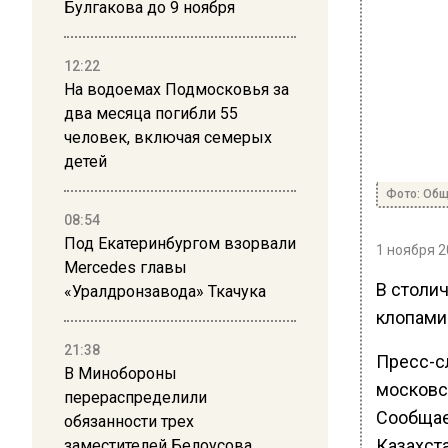
Булгакова до 9 ноября
12:22
На водоемах Подмосковья за
два месяца погибли 55
человек, включая семерых
детей
Фото: Общ
08:54
Под Екатеринбургом взорвали
1 ноября 2
Mercedes главы
В столи
«Уралдронзавода» Ткачука
клопами
21:38
Пресс-с
В Минобороны
московс
перераспределили
Сообщае
обязанности трех
Казахста
заместителей Белоусова