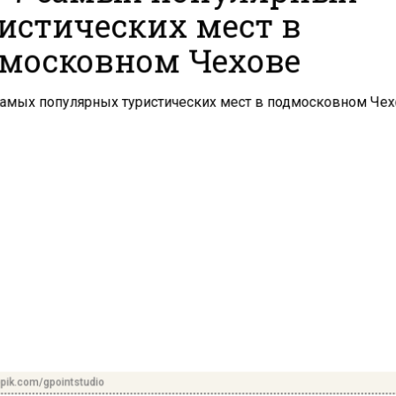
истических мест в
московном Чехове
pik.com/gpointstudio