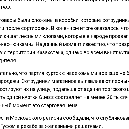
uess.
товары были сложены в коробки, которые сотрудник
и после сортировки. В конечном итоге оказалось, чт
и кишат лесными клопами, которые в народе прозвал
и-вонючками». На данный момент известно, что това
у с территории Казахстана, однако во всем винят кит
дителя.
тельно, что партия курток с насекомыми все еще не 
 продажи. Сотрудники магазинов вылавливают лесны
ортируют их на улицу, подальше от здания торгового 
ь одной куртки Guess составляет не менее 20 тысяч
нный момент это стартовая цена.
ести Московского региона
сообщали
, что опубликов
 Гуфом в рехабе за железными решетками.