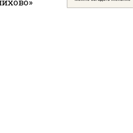
ихово — это место, куда стекаются любители творчес
а. За время своего проживания в усадьбе писатель у
ь три школы, дорогу, почту. Здесь он бесплатно лечи
н и написал свои самые известные произведения.
ящее время музей его имени включает Главный усад
мориальный флигель, кухню, баню, хозяйственные пос
й сарай, экспозицию старинного медицинского пунк
торiя» и просторную садовую территорию, по которой
 любое время года. Посетители смогут увидеть авто
 владельца и его родственников, настоящие фотогра
ателя: пальто, шляпу, галстук-бабочку и пенсне.
ознесенская Давидова пустын
Новый быт, которое расположено в Чехове, есть еще 