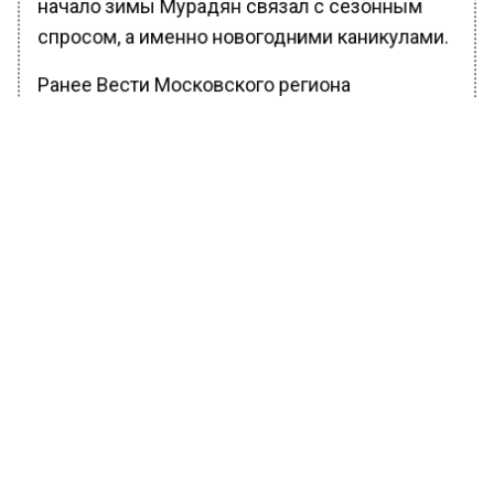
начало зимы Мурадян связал с сезонным
спросом, а именно новогодними каникулами.
Ранее Вести Московского региона
сообщали
, что в Подмосковье троих
мигрантов лишили гражданства РФ за неявку
в военкомат.
БОЛЬШЕ АКТУАЛЬНЫХ НОВОСТЕЙ И ЭКСКЛЮЗИВНЫХ
ВИДЕО В ТЕЛЕГРАМ-КАНАЛЕ "ВЕСТИ МОСКОВСКОГО
РЕГИОНА".
ПОДПИШИСЬ!
ПОДПИСЫВАЙТЕСЬ НА МОСРЕГИОН:
НОВОСТИ
ДЗЕН
ТЕЛЕГРАМ