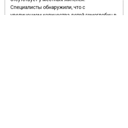
Специалисты обнаружили, что с
увеличением количества детей гемоглобин в
организме женщины мог переносить больше
кислорода.
Исследователи установили, что около 80%
женщин переносят версию гена EPAS1,
который может снизить концентрацию
гемоглобина в крови. Избыток данного белка
может привести к сгущению крови и
появлению хронической горной болезни.
Ранее Вести Московского региона сообщали,
что королева Испании Летисия расплакалась
во время визита в Валенсию.