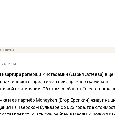
nstasamka
024, 19:34
 квартира рэперши Инстасамки (Дарья Зотеева) в це
практически сгорела из-за неисправного камина и
точной вентиляции. Об этом сообщает Telegram-канал
мка и её партнёр Moneyken (Егор Еропкин) живут на 
ания на Тверском бульваре с 2023 года, где стоимос
оставляет от 550 тысяч рублей в месяц. 4 ноября из