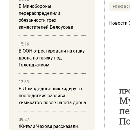
В Минобороны
НОВОС
перераспределили
обязанности трех
Новости
заместителей Белоусова
15:16
В ООН отреагировали на атаку
дрона по пляжу под
ПРОИ
Геленджиком
Муж
12:33
лет
В Домодедове ликвидируют
Под
последствия разлива
химикатов после налета дрона
09:27
Жители Чехова рассказали,