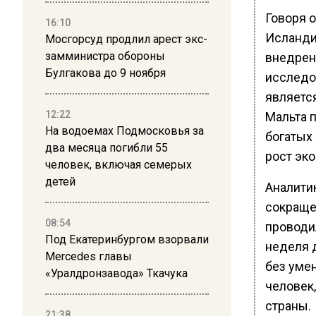
Говоря о
16:10
Исланди
Мосгорсуд продлил арест экс-
замминистра обороны
внедрен
Булгакова до 9 ноября
исследов
являетс
12:22
Мальта 
На водоемах Подмосковья за
богатых 
два месяца погибли 55
рост эко
человек, включая семерых
детей
Аналити
сокращен
08:54
проводи
Под Екатеринбургом взорвали
неделя 
Mercedes главы
без уме
«Уралдронзавода» Ткачука
человек,
страны.
21:38