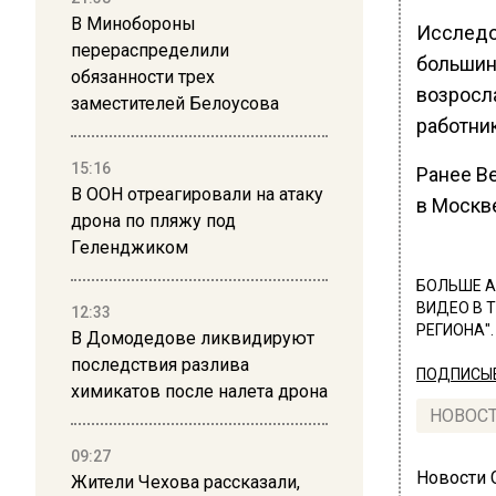
В Минобороны
Исследо
перераспределили
большин
обязанности трех
возросл
заместителей Белоусова
работни
15:16
Ранее В
В ООН отреагировали на атаку
в Москве
дрона по пляжу под
Геленджиком
БОЛЬШЕ А
ВИДЕО В 
12:33
РЕГИОНА".
В Домодедове ликвидируют
последствия разлива
ПОДПИСЫВ
химикатов после налета дрона
НОВОС
09:27
Новости
Жители Чехова рассказали,