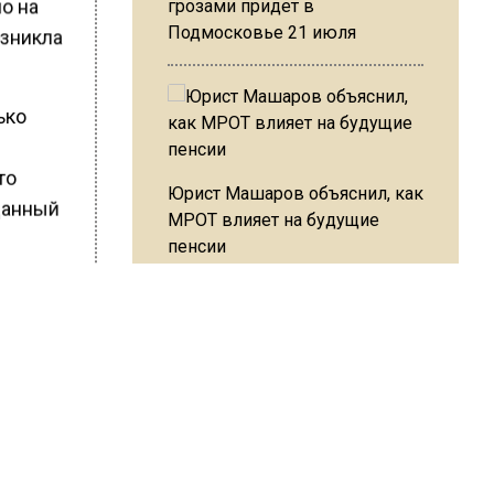
но на
грозами придет в
Подмосковье 21 июля
озникла
ько
то
Юрист Машаров объяснил, как
данный
МРОТ влияет на будущие
пенсии
тивном
.
жет
дентов
кнуть не
МЧС предупредило об
опасности купания при
перепаде температуры в 10
дело