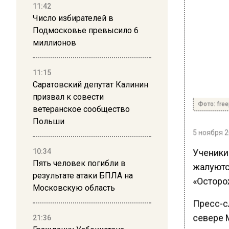
11:42
Число избирателей в
Подмосковье превысило 6
миллионов
11:15
Саратовский депутат Калинин
призвал к совести
Фото: free
ветеранское сообщество
Польши
5 ноября 2
Ученики
10:34
Пять человек погибли в
жалуютс
результате атаки БПЛА на
«Осторо
Московскую область
Пресс-с
севере 
21:36