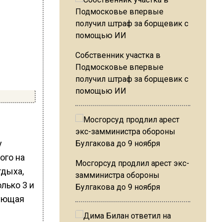
Собственник участка в
Подмосковье впервые
получил штраф за борщевик с
помощью ИИ
у
ого на
Мосгорсуд продлил арест экс-
тдыха,
замминистра обороны
лько 3 и
Булгакова до 9 ноября
дующая