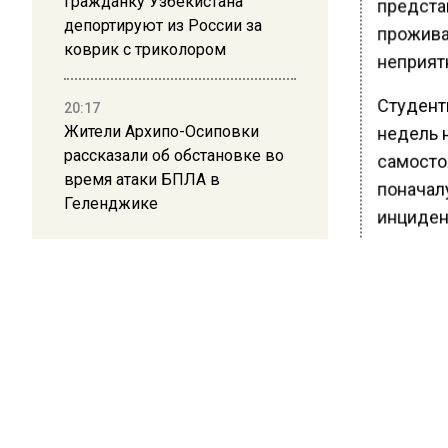
Гражданку Узбекистана
представ
депортируют из России за
прожива
коврик с триколором
неприят
Студент
20:17
Жители Архипо-Осиповки
недель 
рассказали об обстановке во
самостоя
время атаки БПЛА в
поначал
Геленджике
инциден
Уже сег
проведен
Учащиес
затянут
заверил
должно.
Ранее В