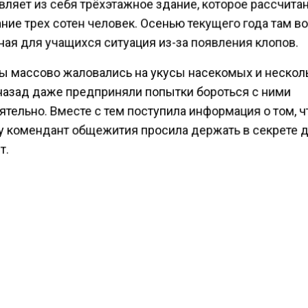
ляет из себя трёхэтажное здание, которое рассчита
ние трех сотен человек. Осенью текущего года там в
ная для учащихся ситуация из-за появления клопов.
ы массово жаловались на укусы насекомых и нескол
назад даже предприняли попытки бороться с ними
тельно. Вместе с тем поступила информация о том, ч
у комендант общежития просила держать в секрете 
т.
одня администрация уведомила студентов об опера
ии дезинсекции, которая продлится с утра до вечера
я и их семьи переживают, что травля вредителей мо
ься на неделю или больше. В центре размещения сту
и, что после проведения дезинсекции проблем возни
ести Московского региона
сообщали
, что уголовное 