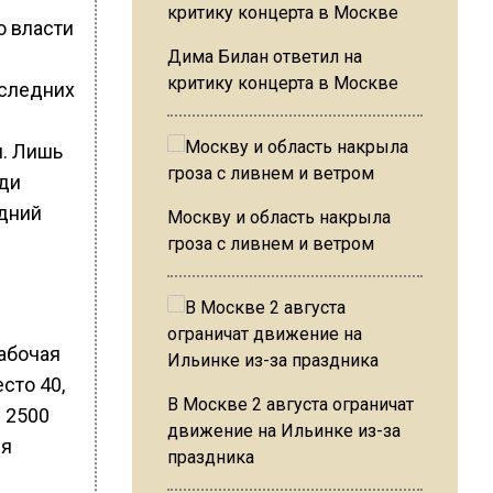
о власти
Дима Билан ответил на
критику концерта в Москве
оследних
и. Лишь
еди
едний
Москву и область накрыла
гроза с ливнем и ветром
абочая
сто 40,
В Москве 2 августа ограничат
 2500
движение на Ильинке из-за
ия
праздника