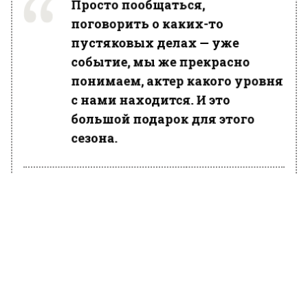
Просто пообщаться,
поговорить о каких-то
пустяковых делах — уже
событие, мы же прекрасно
понимаем, актер какого уровня
с нами находится. И это
большой подарок для этого
сезона.
По словам актера, его супруга является
большой поклонницей «Мосгаза». Российский
детектив смотрят не только здесь, но и за
границей, отметил Мерзликин.
Ранее Вести Московского региона
сообщали
, что Сергей Лазарев объяснил