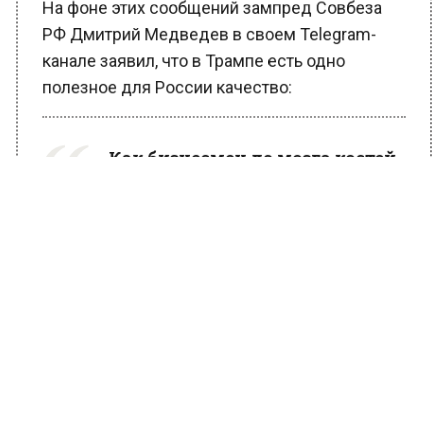
РФ Дмитрий Медведев в своем Telegram-
канале заявил, что в Трампе есть одно
полезное для России качество:
Как бизнесмен до мозга костей,
он смертельно не любит
тратить деньги на разных
прихлебателей и приживалок –
на придурковатых
союзничков, на дурные
благотворительные прожекты
и на прожорливые
международные организации.