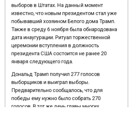
выборов в Штатах. На данный момент
известно, что новым президентом стал уже
побывавший хозяином Белого дома Трамп.
Также в среду 6 ноября была обнародована
дата инаугурации. Ритуал торжественной
церемонии вступления в должность
президента США состоится не ранее 20
января следующего года.
Дональд Трамп получил 277 голосов
выборщиков и выиграл выборы.
Предварительно сообщалось, что для
победы ему нужно было собрать 270
голосов. В тот же день главы многих
государств связались с новоиспеченным
президентом и поздравили его с победой.
Данное событие Трамп ознаменовал