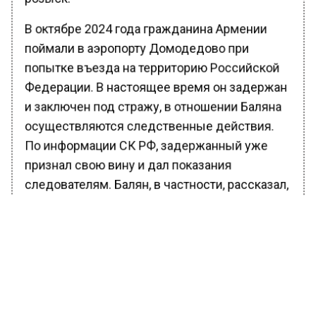
В октябре 2024 года гражданина Армении
поймали в аэропорту Домодедово при
попытке въезда на территорию Российской
Федерации. В настоящее время он задержан
и заключен под стражу, в отношении Баляна
осуществляются следственные действия.
По информации СК РФ, задержанный уже
признал свою вину и дал показания
следователям. Балян, в частности, рассказал,
что его подразделение расформировали в
связи с высокими потерями, а сам он
получил в ходе боевых действий несколько
ранений.
Ранее Вести Московского региона
сообщали
, что киевский режим, по