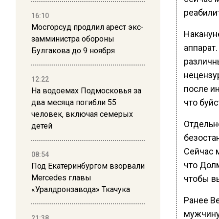
реабили
16:10
Мосгорсуд продлил арест экс-
Наканун
замминистра обороны
аппарат.
Булгакова до 9 ноября
различн
нецензу
12:22
после и
На водоемах Подмосковья за
что буйс
два месяца погибли 55
человек, включая семерых
Отдельн
детей
безоста
Сейчас м
08:54
что Дол
Под Екатеринбургом взорвали
Mercedes главы
чтобы в
«Уралдронзавода» Ткачука
Ранее В
мужчину
21:38