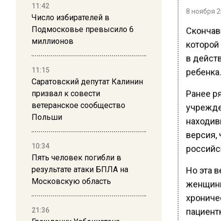
11:42
8 ноября 2
Число избирателей в
Подмосковье превысило 6
Скончав
миллионов
которой 
в дейст
11:15
ребенка.
Саратовский депутат Калинин
Ранее р
призвал к совести
ветеранское сообщество
учрежде
Польши
находив
версия,
10:34
российс
Пять человек погибли в
результате атаки БПЛА на
Но эта в
Московскую область
женщины
хрониче
21:36
пациент