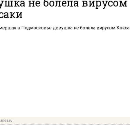
ушка не болела вирусом
саки
i.mos.ru