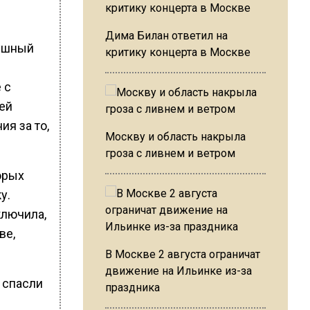
Дима Билан ответил на
душный
критику концерта в Москве
 с
ей
я за то,
Москву и область накрыла
гроза с ливнем и ветром
орых
у.
ключила,
ве,
В Москве 2 августа ограничат
движение на Ильинке из-за
х спасли
праздника