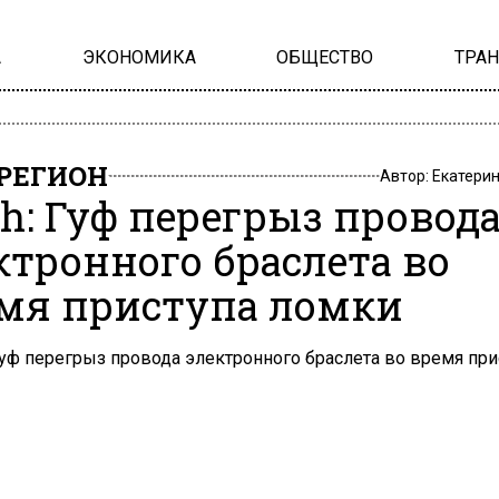
А
ЭКОНОМИКА
ОБЩЕСТВО
ТРА
РЕГИОН
Автор:
Екатери
h: Гуф перегрыз провод
ктронного браслета во
мя приступа ломки