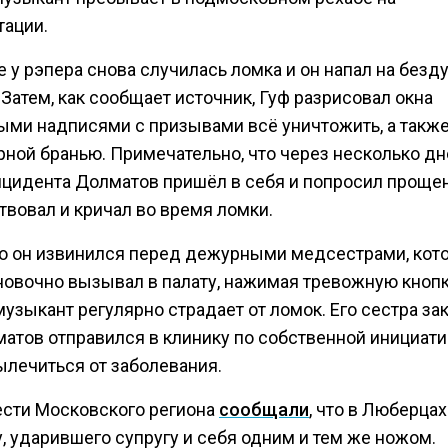
тации.
е у рэпера снова случилась ломка и он напал на без
 Затем, как сообщает источник, Гуф разрисовал окна
ыми надписями с призывами всё уничтожить, а также
рной бранью. Примечательно, что через несколько дн
нцидента Долматов пришёл в себя и попросил прощени
твовал и кричал во время ломки.
о он извинился перед дежурными медсестрами, кот
новочно вызывал в палату, нажимая тревожную кнопк
узыкант регулярно страдает от ломок. Его сестра за
матов отправился в клинику по собственной инициати
ылечиться от заболевания.
ести Московского региона
сообщали
, что в Люберца
, ударившего супругу и себя одним и тем же ножом.