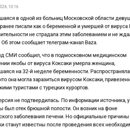
024, 10:16
шаяся в одной из больниц Московской области девуш
ранее писали как о беременной и умершей от вируса 
вительности не страдала этим заболеванием и не жда
 Об этом сообщает телеграм-канал Baza.
яд СМИ сообщил, что в подмосковном медицинском
нии якобы от вируса Коксаки умерла женщина,
шаяся на 32-й неделе беременности. Распространял
 что она могла заразиться вирусом Коксаки, привезе
кими туристами с турецких курортов.
ерсия не подтвердилась. По информации источника, у
 был отек брюшной полости. Он возник на фоне
ского заболевания печени. Но официальные причины
ки станут известны после проведения всех необход