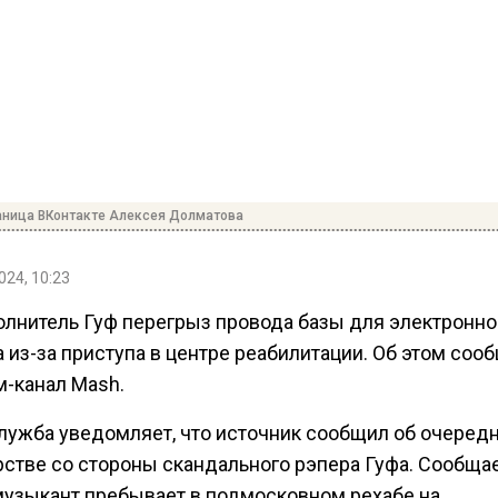
аница ВКонтакте Алексея Долматова
024, 10:23
олнитель Гуф перегрыз провода базы для электронно
 из-за приступа в центре реабилитации. Об этом соо
м-канал Mash.
лужба уведомляет, что источник сообщил об очеред
стве со стороны скандального рэпера Гуфа. Сообщае
музыкант пребывает в подмосковном рехабе на