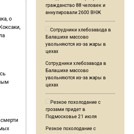
гражданство 88 человек и
аннулировали 2600 ВНЖ
ка, о
Коксаки,
ла
Сотрудники хлебозавода в
Балашихе массово
ась
увольняются из-за жары в
нным
цехах
 смерти
имых
Резкое похолодание с