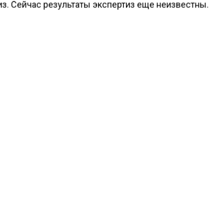
из. Сейчас результаты экспертиз еще неизвестны.
ести Московского региона
сообщали
, что в зимнее в
езно употреблять в пищу селедку, соленые огурцы и
ю капусту, которые могут рассматриваться в качеств
х средств для профилактики различных заболеваний
КТУАЛЬНЫХ НОВОСТЕЙ И ЭКСКЛЮЗИВНЫХ
ПОДПИ
ТЕЛЕГРАМ-КАНАЛЕ "ВЕСТИ МОСКОВСКОГО
АЙТЕСЬ НА МОСРЕГИОН:
ТИ
ДЗЕН
ТЕЛЕГРАМ
 СМИ2