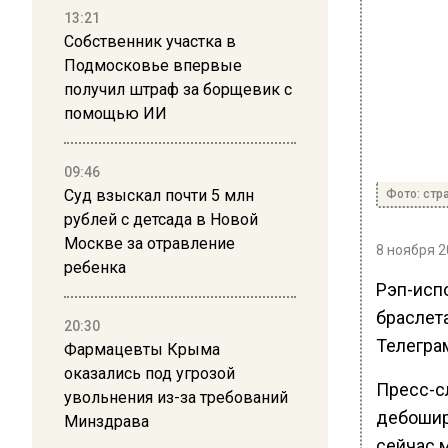
13:21
Собственник участка в
Подмосковье впервые
получил штраф за борщевик с
помощью ИИ
09:46
Суд взыскал почти 5 млн
Фото: стр
рублей с детсада в Новой
Москве за отравление
8 ноября 2
ребенка
Рэп-исп
браслета
20:30
Телегра
Фармацевты Крыма
оказались под угрозой
Пресс-с
увольнения из-за требований
дебошир
Минздрава
сейчас 