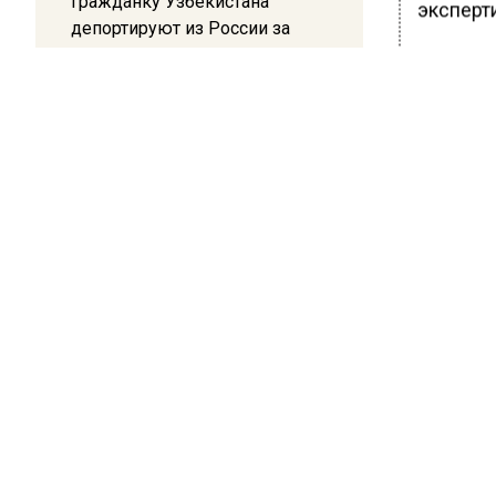
Гражданку Узбекистана
эксперт
депортируют из России за
коврик с триколором
Ранее В
года пол
квашену
20:17
Жители Архипо-Осиповки
полезны
рассказали об обстановке во
время атаки БПЛА в
Геленджике
БОЛЬШЕ А
ВИДЕО В 
РЕГИОНА".
ПОДПИСЫВ
НОВОС
Новости