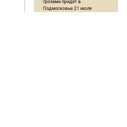
грозами придет в
Подмосковье 21 июля
ремя
е
.
Юрист Машаров объяснил, как
МРОТ влияет на будущие
пенсии
ШИСЬ!
МЧС предупредило об
опасности купания при
перепаде температуры в 10