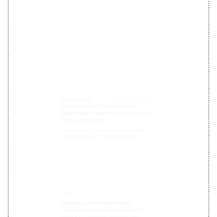
Фото: Общественная Служба Новостей
8 ноября 2024, 09:40
Прокуратура Московской области
опубликовала сводку правонарушений в
регионе за 10 месяцев текущего года.
Так, с января по октябрь включительно в
регионе зарегистрировано 59 940
преступлений. Это на 0,2% меньше
аналогичного периода 2023 года.
В Подмосковье совершено:
182 хулиганства (+48 %)