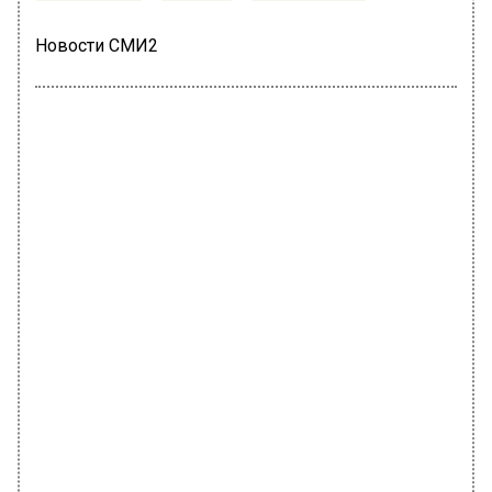
Новости СМИ2
ПРОИСШЕСТВИЯ
Автор:
Анфиса Слепцова
Прокуратура: за 10 месяцев в
Подмосковье зарегистрировано 59
940 преступлений