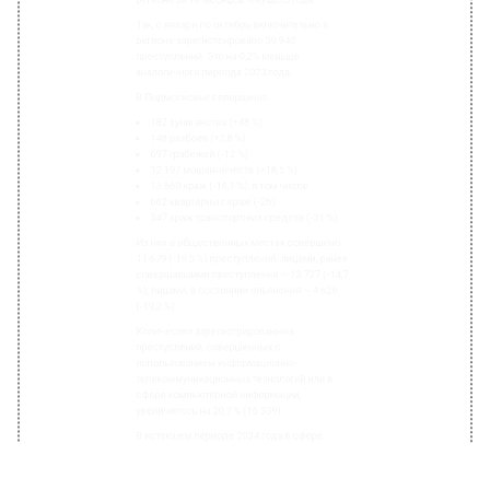
148 разбоев (+2,8 %)
697 грабежей (-12 %)
12 197 мошенничеств (+18,5 %)
13 860 краж (-16,1 %), в том числе
662 квартирных краж (-26)
347 краж транспортных средств (-31 %).
Из них в общественных местах совершено
11 679 (-19,5 %) преступлений; лицами, ранее
совершавшими преступления – 13 727 (-14,7
%); лицами, в состоянии опьянения – 4 626
(-19,2 %).
Количество зарегистрированных
преступлений, совершенных с
использованием информационно-
телекоммуникационных технологий или в
сфере компьютерной информации,
увеличилось на 20,7 % (16 339).