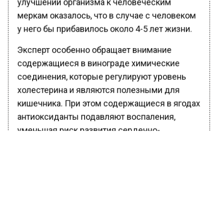
улучшений организма к человеческим
меркам оказалось, что в случае с человеком
у него бы прибавилось около 4-5 лет жизни.
Эксперт особенно обращает внимание
содержащиеся в винограде химические
соединения, которые регулируют уровень
холестерина и являются полезными для
кишечника. При этом содержащиеся в ягодах
антиоксиданты подавляют воспаления,
уменьшая риск развития сердечно-
сосудистых заболеваний.
Ранее Вести Московского региона
сообщали
, что москвичка потребовала с
«Вкусно — и точка» 2 млн рублей за
порезанное горло.