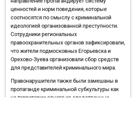
ценностей и норм поведения, которые
соотносятся по смыслу с криминальной
идеологией организованной преступности.
Сотрудники региональных
правоохранительных органов зафиксировали,
что жители подмосковных Егорьевска и
Орехово-Зуева организовали сбор средств
для представителей криминального мира.
Правонарушители также были замешаны в
пропаганде криминальной субкультуры как
на территории одного из следственных
региональных изоляторов, так и на свободе.
По данному факту были возбуждены
уголовные дела, а для фигурантов избрали
меру пресечения в виде заключения под