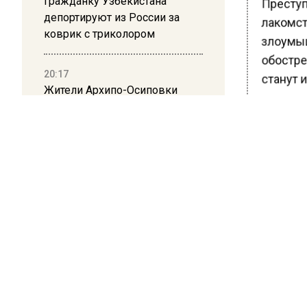
Гражданку Узбекистана
Преступ
депортируют из России за
лакомств
коврик с триколором
злоумыш
обострен
20:17
станут и
Жители Архипо-Осиповки
рассказали об обстановке во
Особенн
время атаки БПЛА в
причиня
Геленджике
маленьк
отмечае
уголовн
догхант
Ранее В
искусств
БОЛЬШЕ А