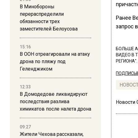
причаст
В Минобороны
перераспределили
Ранее В
обязанности трех
запрос 
заместителей Белоусова
15:16
БОЛЬШЕ А
В ООН отреагировали на атаку
ВИДЕО В 
дрона по пляжу под
РЕГИОНА".
Геленджиком
ПОДПИСЫВ
НОВОС
12:33
В Домодедове ликвидируют
последствия разлива
Новости
химикатов после налета дрона
09:27
Жители Чехова рассказали,