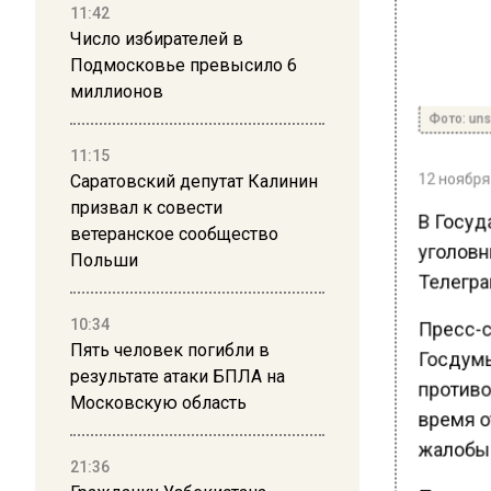
11:42
Число избирателей в
Подмосковье превысило 6
миллионов
Фото: uns
11:15
12 ноября 
Саратовский депутат Калинин
призвал к совести
В Госуд
ветеранское сообщество
уголовн
Польши
Телегра
Пресс-с
10:34
Пять человек погибли в
Госдумы
результате атаки БПЛА на
противо
Московскую область
время от
жалобы 
21:36