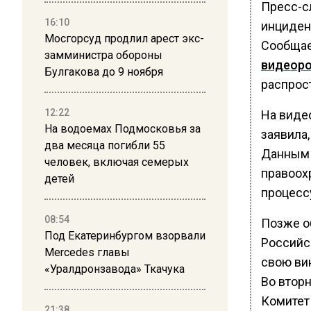
Пресс-с
16:10
инциден
Мосгорсуд продлил арест экс-
Сообщае
замминистра обороны
видеор
Булгакова до 9 ноября
распрост
12:22
На видео
На водоемах Подмосковья за
заявила,
два месяца погибли 55
Данным 
человек, включая семерых
правоох
детей
процесс
08:54
Позже о
Под Екатеринбургом взорвали
Российс
Mercedes главы
свою ви
«Уралдронзавода» Ткачука
Во вторн
Комитет
21:38