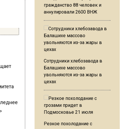
гражданство 88 человек и
аннулировали 2600 ВНЖ
а
Сотрудники хлебозавода в
бщает
Балашихе массово
увольняются из-за жары в
цехах
митета
оследнее
ть
Резкое похолодание с