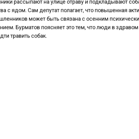
ники рассыпают на улице отраву и подкладывают со
а с ядом. Сам депутат полагает, что повышенная ак
ленников может быть связана с осенним психическ
ием. Бурматов поясняет это тем, что люди в здравом
дти травить собак.
о правонарушители должны понимать, что их действ
т вред лишь домашним животным, а в некоторых слу
им детям. Депутат ГД оперативно направил запрос в
т, что к преступникам может быть применено нескол
ых статей. Владимир Бурматов также сравнил деятел
еров с ОПГ по предварительному сговору.
ести Московского региона
сообщали
, что директор 
 в Лобне на глазах у детей напала на преподавательн
КТУАЛЬНЫХ НОВОСТЕЙ И ЭКСКЛЮЗИВНЫХ