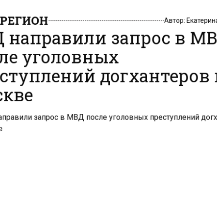
РЕГИОН
Автор:
Екатери
Д направили запрос в М
ле уголовных
ступлений догхантеров
кве