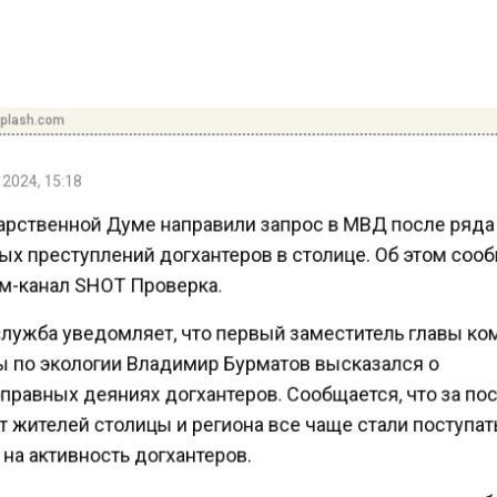
plash.com
2024, 15:18
арственной Думе направили запрос в МВД после ряд
ых преступлений догхантеров в столице. Об этом соо
м-канал SHOT Проверка.
лужба уведомляет, что первый заместитель главы ко
 по экологии Владимир Бурматов высказался о
правных деяниях догхантеров. Сообщается, что за п
 жителей столицы и региона все чаще стали поступа
на активность догхантеров.