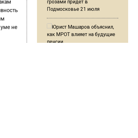
бакам
грозами придет в
Подмосковье 21 июля
тивность
им
 уме не
ия
Юрист Машаров объяснил, как
чаях и
МРОТ влияет на будущие
 МВД. Он
пенсии
ько
ьность
школы
ицу.
МЧС предупредило об
опасности купания при
перепаде температуры в 10