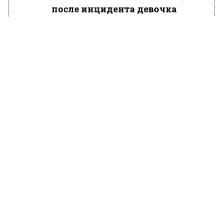
после инцидента девочка
«плохо себя чувствует».
На вопрос о собственном состоянии, мама
ответила:
«Так же».
Ранее в социальных сетях появилось видео,
на котором две молодые девушки смеются и
говорят, что приехали в «Крокус сити холл» и
«сейчас будут устраивать теракт».
Следственные органы начали проверку по
факту публикации этого видео, полагая, что